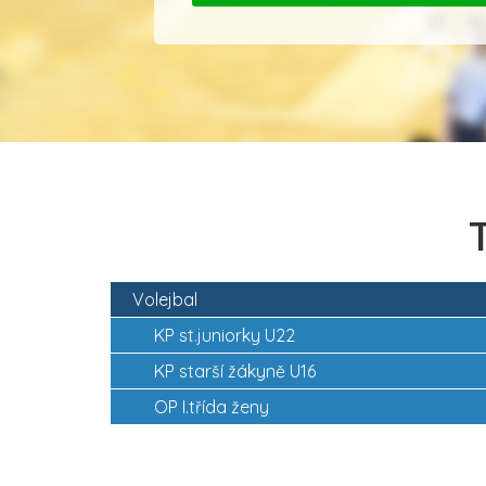
Volejbal
KP st.juniorky U22
KP starší žákyně U16
OP I.třída ženy