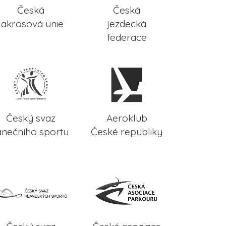
Česká
Česká
lakrosová unie
jezdecká
federace
Český svaz
Aeroklub
anečního sportu
České republiky