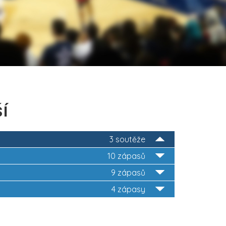
í
3 soutěže
10 zápasů
9 zápasů
4 zápasy