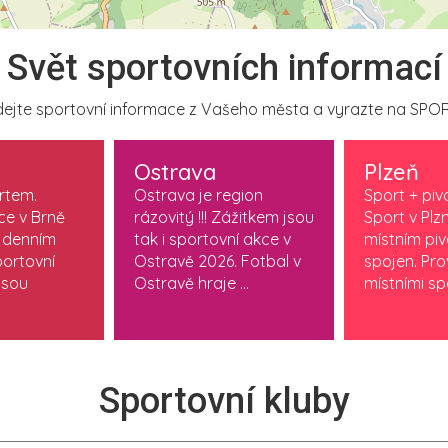
Svět sportovních informací
ejte sportovní informace z Vašeho města a vyrazte na SPOR
Ostrava
Plzeň
ortem.
Ostrava je region
Sport + piv
ce v Brně
rázovitý !!! Zážitkem jsou
Sport v Plzn
 denním
tak i sportovní akce v
místním pi
ortovní
Ostravě 2026. Fotbal v
spojen. Pr
jsou
Ostravě hraje ...
místními spo
Sportovní kluby