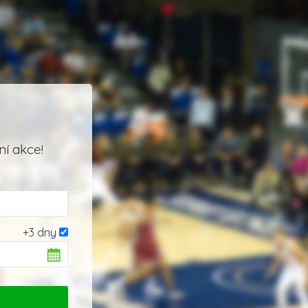
í akce!
+3 dny