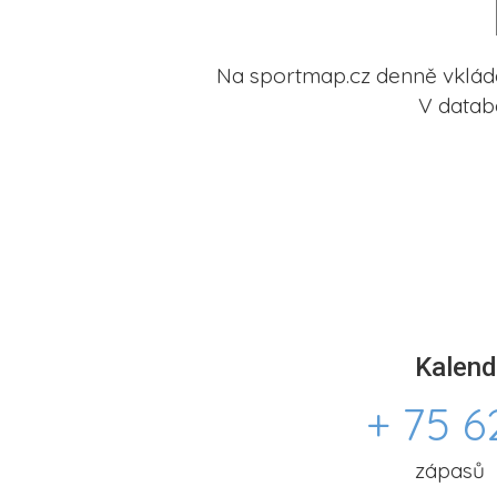
Na sportmap.cz denně vkládá
V datab
Kalend
+ 75 6
zápasů