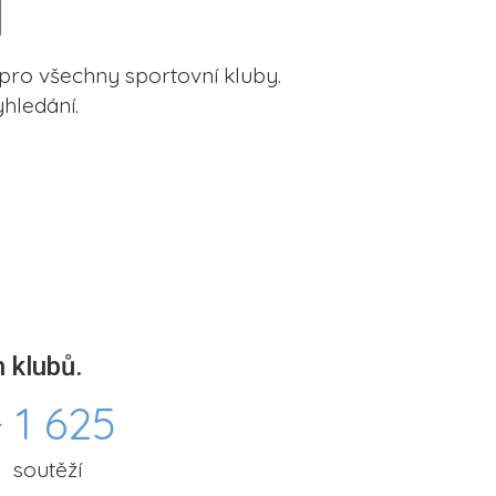
pro všechny sportovní kluby.
hledání.
 klubů.
 1 625
soutěží