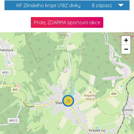
KP Zlínského kraje U18Z dívky
8 zápasů
Přidej ZDARMA sportovní akce
+
−
10