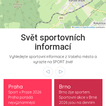
Leaflet
|
©
OpenStreetMap
contributors
Svět sportovních
informací
Vyhledejte sportovní informace z Vašeho města a
vyrazte na SPORT živě!
Praha
Brno
Sport v Praze 2026
Brno žije sportem.
Praha pořádá
Sportovní akce v Brně
nejvýznamnější
2026 jsou na denním