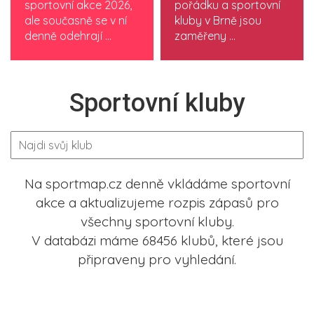
sportovní akce 2026,
pořádku a sportovní
ale současně se v ní
kluby v Brně jsou
denně odehrají ...
zaměřeny ...
Sportovní kluby
Na sportmap.cz denně vkládáme sportovní
akce a aktualizujeme rozpis zápasů pro
všechny sportovní kluby.
V databázi máme 68456 klubů, které jsou
připraveny pro vyhledání.