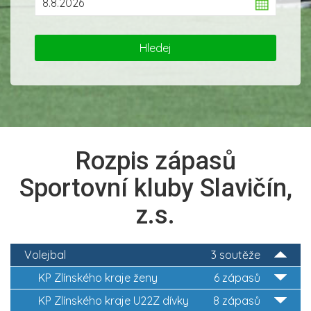
Rozpis zápasů
Sportovní kluby Slavičín,
z.s.
Volejbal
3 soutěže
KP Zlínského kraje ženy
6 zápasů
KP Zlínského kraje U22Z dívky
8 zápasů