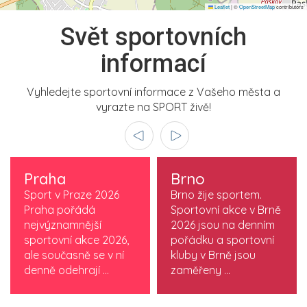
Leaflet
|
©
OpenStreetMap
contributors
Svět sportovních
informací
Vyhledejte sportovní informace z Vašeho města a
vyrazte na SPORT živě!
Praha
Brno
Sport v Praze 2026
Brno žije sportem.
Praha pořádá
Sportovní akce v Brně
nejvýznamnější
2026 jsou na denním
sportovní akce 2026,
pořádku a sportovní
ale současně se v ní
kluby v Brně jsou
denně odehrají ...
zaměřeny ...