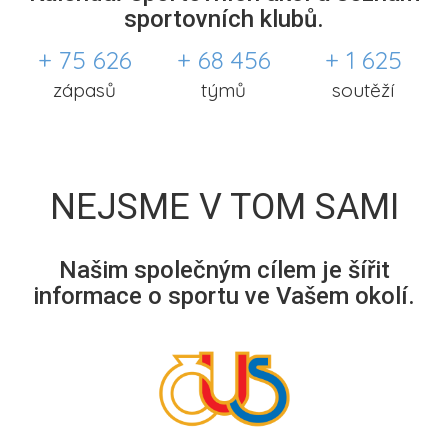
sportovních klubů.
+ 75 626
+ 68 456
+ 1 625
zápasů
týmů
soutěží
NEJSME V TOM SAMI
Našim společným cílem je šířit
informace o sportu ve Vašem okolí.