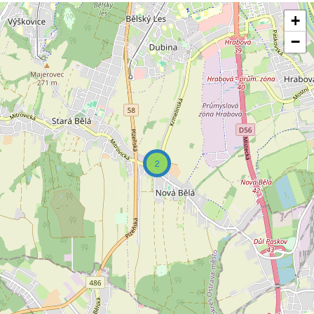
+
−
2