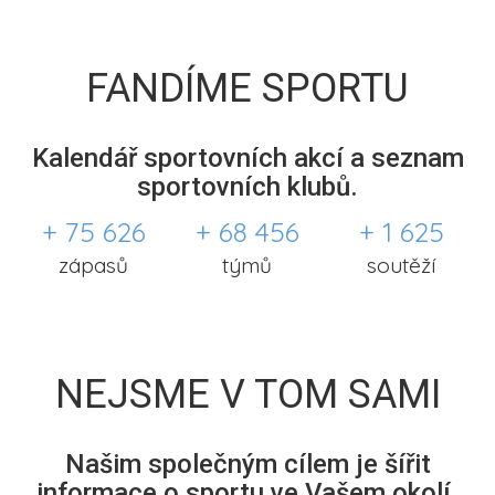
FANDÍME SPORTU
Kalendář sportovních akcí a seznam
sportovních klubů.
+ 75 626
+ 68 456
+ 1 625
zápasů
týmů
soutěží
NEJSME V TOM SAMI
Našim společným cílem je šířit
informace o sportu ve Vašem okolí.