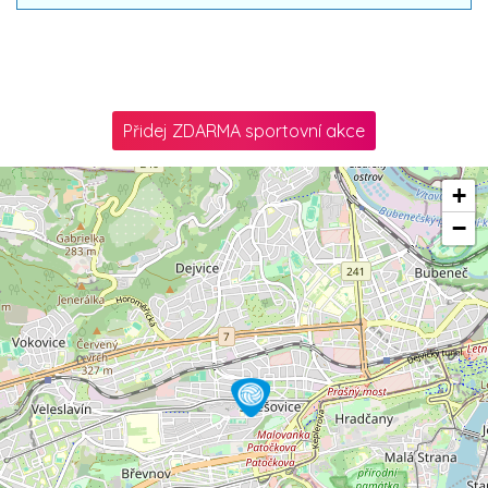
Přidej ZDARMA sportovní akce
+
−