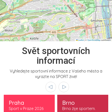
Leaflet
|
©
OpenStreetMap
contributors
Svět sportovních
informací
Vyhledejte sportovní informace z Vašeho města a
vyrazte na SPORT živě!
Praha
Brno
Sport v Praze 2026
Brno žije sportem.