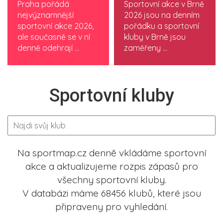
Praha pořádá
Sportovní akce v Brně
nejvýznamnější
2026 jsou na denním
sportovní akce 2026,
pořádku a sportovní
ale současně se v ní
kluby v Brně jsou
denně odehrají ...
zaměřeny ...
Sportovní kluby
Na sportmap.cz denně vkládáme sportovní
akce a aktualizujeme rozpis zápasů pro
všechny sportovní kluby.
V databázi máme 68456 klubů, které jsou
připraveny pro vyhledání.