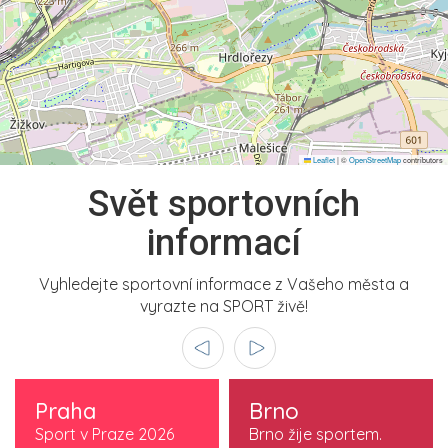
Leaflet
|
©
OpenStreetMap
contributors
Svět sportovních
informací
Vyhledejte sportovní informace z Vašeho města a
vyrazte na SPORT živě!
Praha
Brno
Sport v Praze 2026
Brno žije sportem.