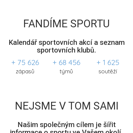
FANDÍME SPORTU
Kalendář sportovních akcí a seznam
sportovních klubů.
+ 75 626
+ 68 456
+ 1 625
zápasů
týmů
soutěží
NEJSME V TOM SAMI
Našim společným cílem je šířit
informace o sportu ve Vašem okolí.