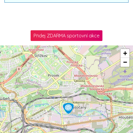
Přidej ZDARMA sportovní akce
+
−