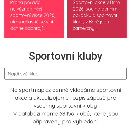
Praha pořádá
Sportovní akce v Brně
nejvýznamnější
2026 jsou na denním
sportovní akce 2026,
pořádku a sportovní
ale současně se v ní
kluby v Brně jsou
denně odehrají ...
zaměřeny ...
Sportovní kluby
Na sportmap.cz denně vkládáme sportovní
akce a aktualizujeme rozpis zápasů pro
všechny sportovní kluby.
V databázi máme 68456 klubů, které jsou
připraveny pro vyhledání.