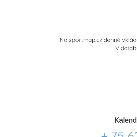
Na sportmap.cz denně vkládá
V datab
Kalend
+ 75 6