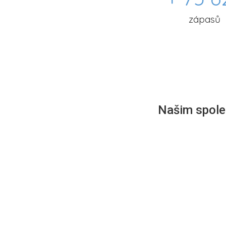
zápasů
Našim společ