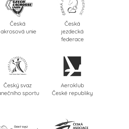
Česká
Česká
lakrosová unie
jezdecká
federace
Český svaz
Aeroklub
anečního sportu
České republiky