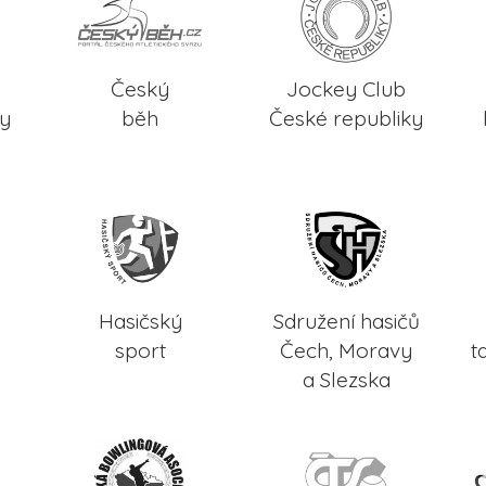
Český
Jockey Club
ky
běh
České republiky
Hasičský
Sdružení hasičů
sport
Čech, Moravy
t
a Slezska