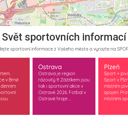
Svět sportovních informací
ejte sportovní informace z Vašeho města a vyrazte na SPOR
Ostrava
Plzeň
ortem.
Ostrava je region
Sport + piv
ce v Brně
rázovitý !!! Zážitkem jsou
Sport v Plzn
 denním
tak i sportovní akce v
místním pi
ortovní
Ostravě 2026. Fotbal v
spojen. Pr
jsou
Ostravě hraje ...
místními spo