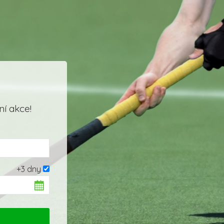
í akce!
+3 dny