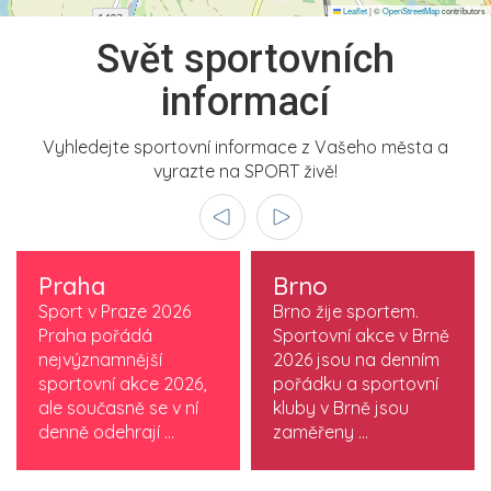
Leaflet
|
©
OpenStreetMap
contributors
Svět sportovních
informací
Vyhledejte sportovní informace z Vašeho města a
vyrazte na SPORT živě!
Praha
Brno
Sport v Praze 2026
Brno žije sportem.
Praha pořádá
Sportovní akce v Brně
nejvýznamnější
2026 jsou na denním
sportovní akce 2026,
pořádku a sportovní
ale současně se v ní
kluby v Brně jsou
denně odehrají ...
zaměřeny ...