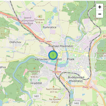
+
−
3