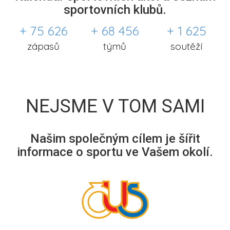
sportovních klubů.
+ 75 626
+ 68 456
+ 1 625
zápasů
týmů
soutěží
NEJSME V TOM SAMI
Našim společným cílem je šířit
informace o sportu ve Vašem okolí.