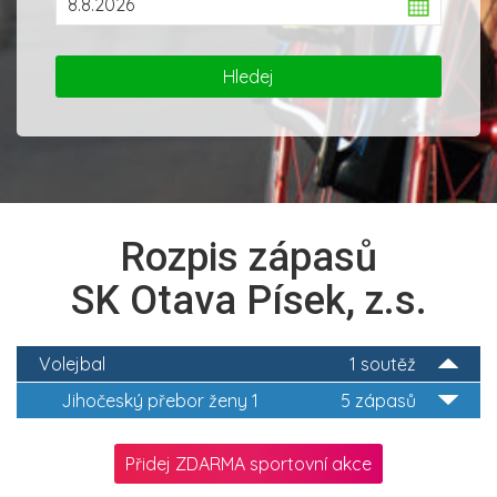
Rozpis zápasů
SK Otava Písek, z.s.
Volejbal
1 soutěž
Jihočeský přebor ženy 1
5 zápasů
Přidej ZDARMA sportovní akce