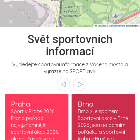
Leaflet
|
©
OpenStreetMap
contributors
Svět sportovních
informací
Vyhledejte sportovní informace z Vašeho města a
vyrazte na SPORT živě!
Praha
Brno
Sport v Praze 2026
Brno žije sportem.
Praha pořádá
Sportovní akce v Brně
nejvýznamnější
2026 jsou na denním
sportovní akce 2026,
pořádku a sportovní
ale současně se v ní
kluby v Brně jsou