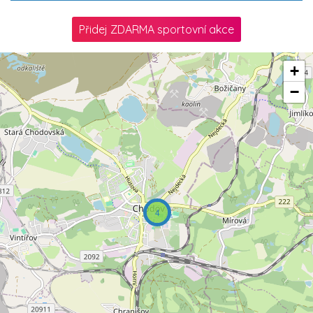
Přidej ZDARMA sportovní akce
+
−
4