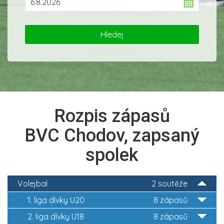
Rozpis zápasů
BVC Chodov, zapsaný
spolek
Volejbal
2 soutěže
1. liga dívky U20
8 zápasů
2. liga dívky U18
8 zápasů