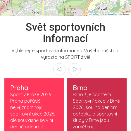
Leaflet
|
©
OpenStreetMap
contributors
Svět sportovních
informací
Vyhledejte sportovní informace z Vašeho města a
vyrazte na SPORT živě!
Praha
Brno
Sport v Praze 2026
Brno žije sportem.
Praha pořádá
Sportovní akce v Brně
nejvýznamnější
2026 jsou na denním
sportovní akce 2026,
pořádku a sportovní
ale současně se v ní
kluby v Brně jsou
denně odehrají ...
zaměřeny ...