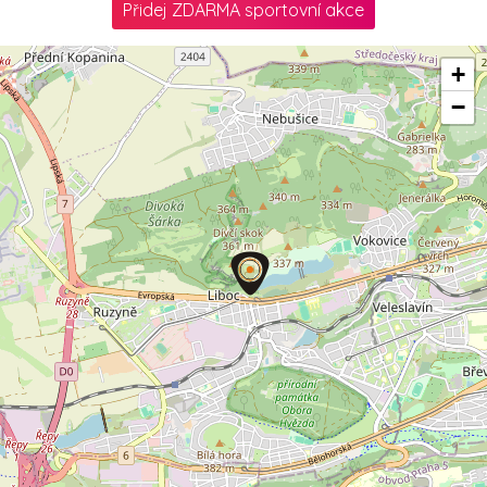
Přidej ZDARMA sportovní akce
+
−