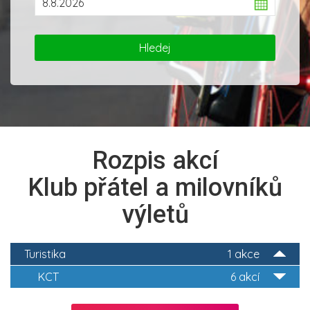
Rozpis akcí
Klub přátel a milovníků
výletů
Turistika
1 akce
KCT
6 akcí