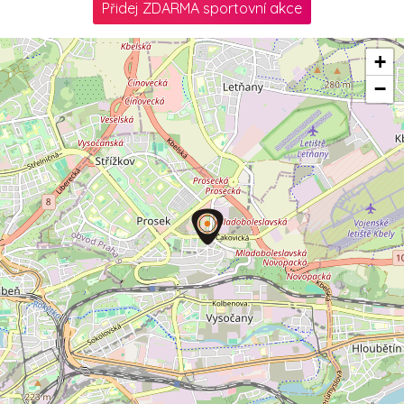
Přidej ZDARMA sportovní akce
+
−