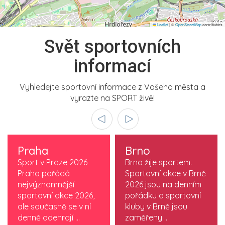
Leaflet
|
©
OpenStreetMap
contributors
Svět sportovních
informací
Vyhledejte sportovní informace z Vašeho města a
vyrazte na SPORT živě!
Praha
Brno
Sport v Praze 2026
Brno žije sportem.
Praha pořádá
Sportovní akce v Brně
nejvýznamnější
2026 jsou na denním
sportovní akce 2026,
pořádku a sportovní
ale současně se v ní
kluby v Brně jsou
denně odehrají ...
zaměřeny ...