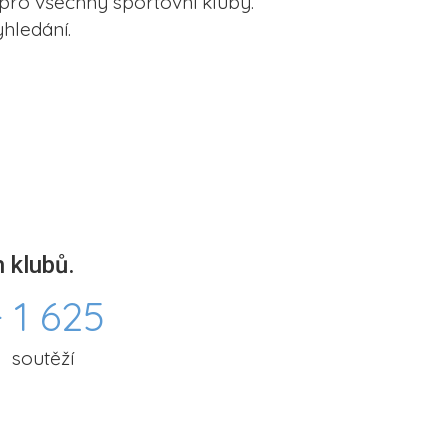
pro všechny sportovní kluby.
hledání.
 klubů.
 1 625
soutěží