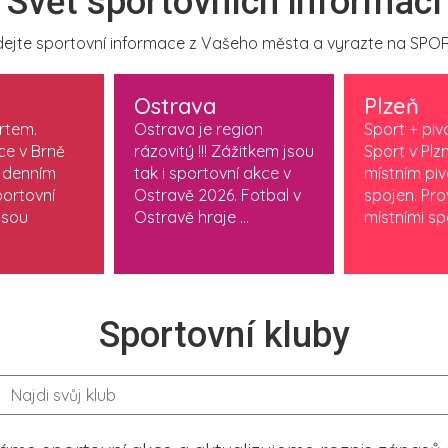
Svět sportovních informací
ejte sportovní informace z Vašeho města a vyrazte na SPOR
Ostrava
Plzeň
ortem.
Ostrava je region
Sport + piv
ce v Brně
rázovitý !!! Zážitkem jsou
Sport v Plzn
 denním
tak i sportovní akce v
místním pi
ortovní
Ostravě 2026. Fotbal v
spojen. Pr
jsou
Ostravě hraje ...
místními spo
Sportovní kluby