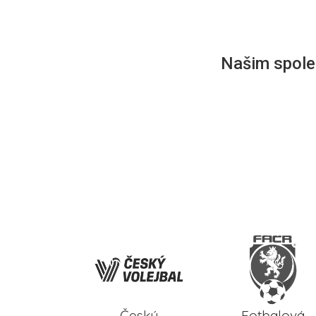
Našim společ
Český
Fotbalová