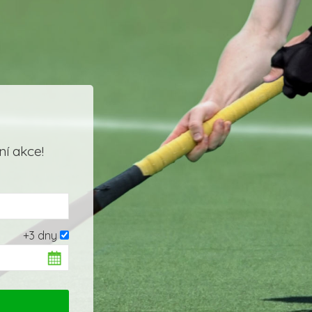
í akce!
+3 dny