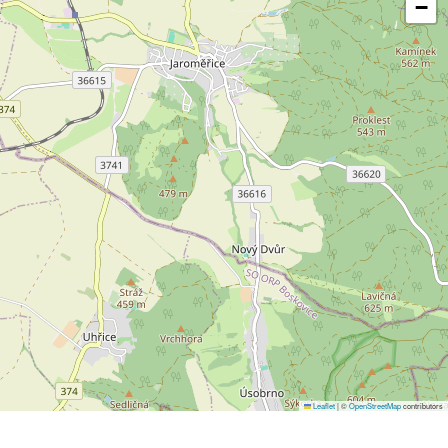
−
Leaflet
|
©
OpenStreetMap
contributors