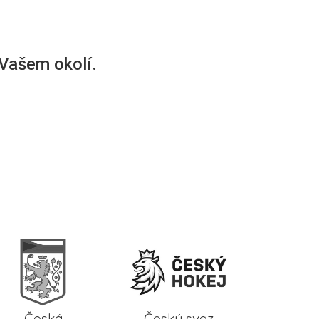
 Vašem okolí.
Česká
Český svaz