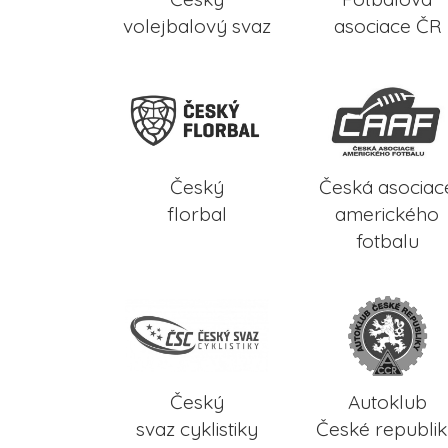
volejbalový svaz
asociace ČR
Český
Česká asociac
florbal
amerického
fotbalu
Český
Autoklub
svaz cyklistiky
České republi