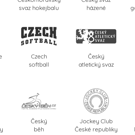
svaz hokejbalu
házené
g
e
Czech
Český
softball
atletický svaz
Český
Jockey Club
ky
běh
České republiky