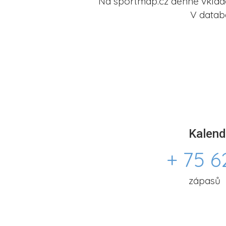
Na sportmap.cz denně vkládá
V datab
Kalend
+ 75 6
zápasů