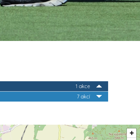
1 akce
7 akcí
+