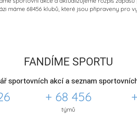
me sportovní akce a aktualizujeme rozpis zápasů 
ázi máme 68456 klubů, které jsou připraveny pro vy
FANDÍME SPORTU
ář sportovních akcí a seznam sportovních
26
+ 68 456
+
týmů