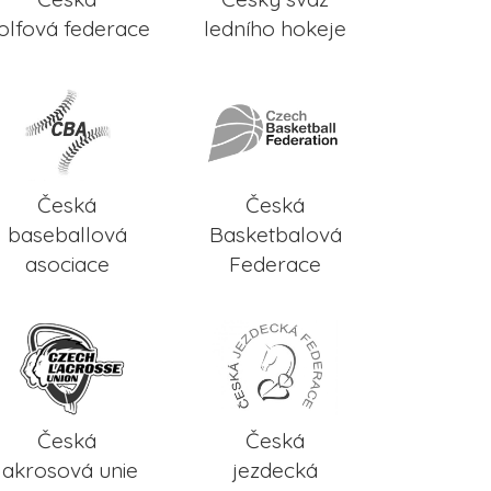
olfová federace
ledního hokeje
Česká
Česká
baseballová
Basketbalová
asociace
Federace
Česká
Česká
lakrosová unie
jezdecká