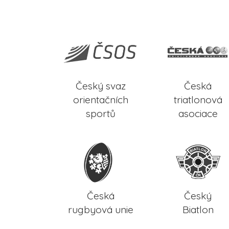
Český svaz
Česká
orientačních
triatlonová
sportů
asociace
Česká
Český
rugbyová unie
Biatlon