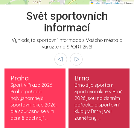
Leaflet
|
©
OpenStreetMap
contributors
Svět sportovních
informací
Vyhledejte sportovní informace z Vašeho města a
vyrazte na SPORT živě!
Praha
Brno
Sport v Praze 2026
Brno žije sportem.
Praha pořádá
Sportovní akce v Brně
nejvýznamnější
2026 jsou na denním
sportovní akce 2026,
pořádku a sportovní
ale současně se v ní
kluby v Brně jsou
denně odehrají ...
zaměřeny ...