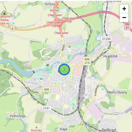
+
−
7