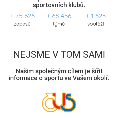
sportovních klubů.
+ 75 626
+ 68 456
+ 1 625
zápasů
týmů
soutěží
NEJSME V TOM SAMI
Našim společným cílem je šířit
informace o sportu ve Vašem okolí.