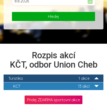
Rozpis akcí
KČT, odbor Union Cheb
Turistika
1 akce
KCT
13 akcí
Přidej ZDARMA sportovní akce