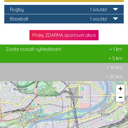
Rugby
1 soutěž
Baseball
1 soutěž
Přidej ZDARMA sportovní akce
Zvolte rozsah vyhledávání:
+ 1 km
+ 5 km
+ 10 km
+ 20 km
+
−