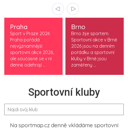
Praha
Brno
Sport v Praze 2026
Brno žije sportem.
Praha pořádá
Sportovní akce v Brně
nejvýznamnější
2026 jsou na denním
sportovní akce 2026,
pořádku a sportovní
ale současně se v ní
kluby v Brně jsou
denně odehrají ...
zaměřeny ...
Sportovní kluby
Na sportmap.cz denně vkládáme sportovní