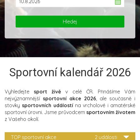
Sportovní kalendář 2026
Vyhledejte
sport živě
v celé ČR. Přinášíme Vám
nejvýznamnější
sportovní akce 2026
, ale současně i
stovky
sportovních událostí
na vrcholové i amatérské
sportovní úrovni. Jsme průvodcem
sportovním životem
z Vašeho okolí.
TOP sportovní akce
2 události