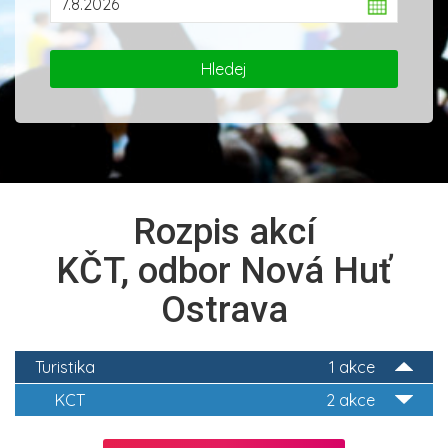
Rozpis akcí
KČT, odbor Nová Huť
Ostrava
Turistika
1 akce
KCT
2 akce