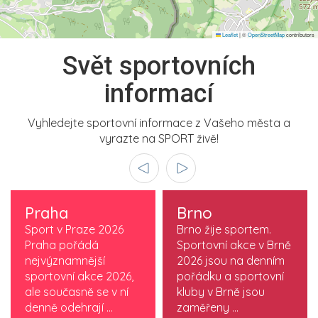
Leaflet
|
©
OpenStreetMap
contributors
Svět sportovních
informací
Vyhledejte sportovní informace z Vašeho města a
vyrazte na SPORT živě!
Praha
Brno
Sport v Praze 2026
Brno žije sportem.
Praha pořádá
Sportovní akce v Brně
nejvýznamnější
2026 jsou na denním
sportovní akce 2026,
pořádku a sportovní
ale současně se v ní
kluby v Brně jsou
denně odehrají ...
zaměřeny ...