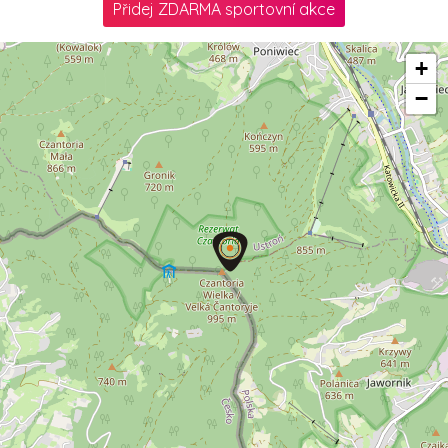
Přidej ZDARMA sportovní akce
+
−