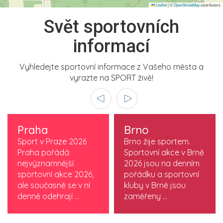
Leaflet
|
©
OpenStreetMap
contributors
Svět sportovních
informací
Vyhledejte sportovní informace z Vašeho města a
vyrazte na SPORT živě!
Praha
Brno
Sport v Praze 2026
Brno žije sportem.
Praha pořádá
Sportovní akce v Brně
nejvýznamnější
2026 jsou na denním
sportovní akce 2026,
pořádku a sportovní
ale současně se v ní
kluby v Brně jsou
denně odehrají ...
zaměřeny ...