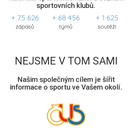
sportovních klubů.
+ 75 626
+ 68 456
+ 1 625
zápasů
týmů
soutěží
NEJSME V TOM SAMI
Našim společným cílem je šířit
informace o sportu ve Vašem okolí.