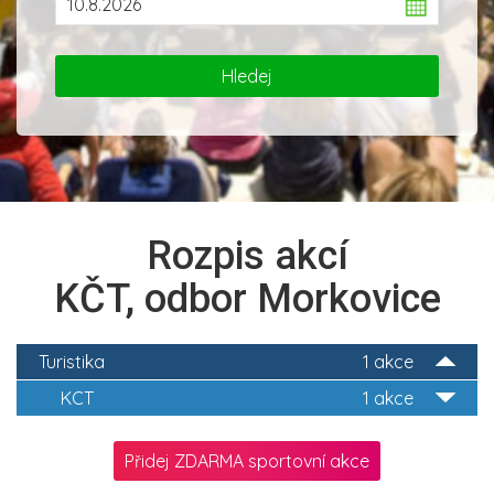
Rozpis akcí
KČT, odbor Morkovice
Turistika
1 akce
KCT
1 akce
Přidej ZDARMA sportovní akce