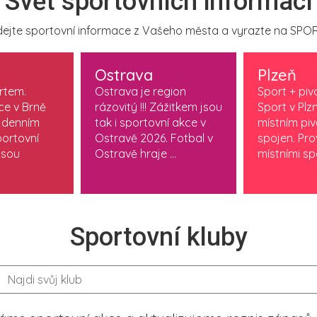
Svět sportovních informací
ejte sportovní informace z Vašeho města a vyrazte na SPOR
Ostrava
Plzeň
ortem.
Ostrava je region
Sport + piv
ce v Brně
rázovitý !!! Zážitkem jsou
Sport v Plzn
 denním
tak i sportovní akce v
místním pi
ortovní
Ostravě 2026. Fotbal v
spojen. Pr
jsou
Ostravě hraje ...
místními spo
Sportovní kluby