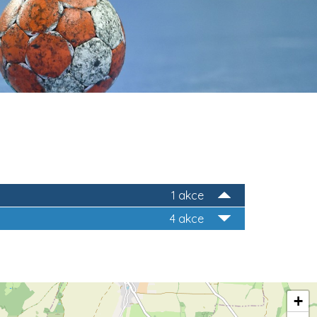
1 akce
4 akce
+