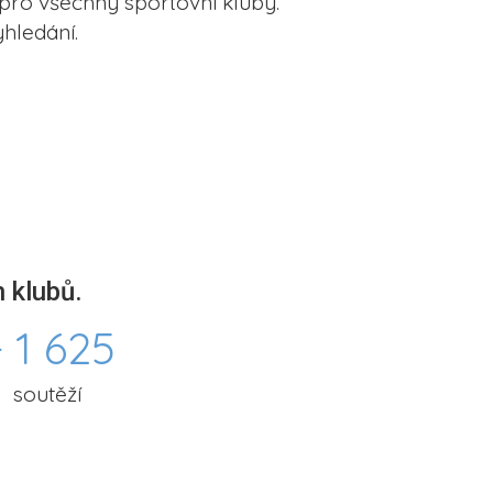
pro všechny sportovní kluby.
hledání.
 klubů.
 1 625
soutěží