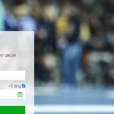
í akce!
+3 dny