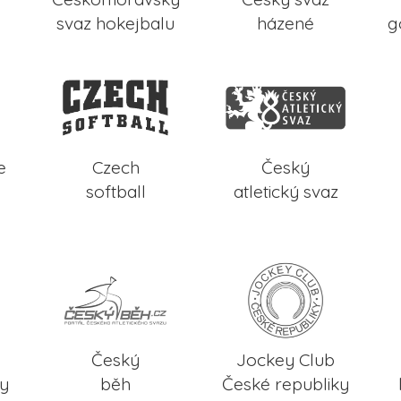
svaz hokejbalu
házené
g
e
Czech
Český
softball
atletický svaz
Český
Jockey Club
ky
běh
České republiky