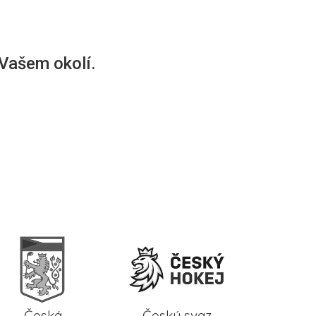
 Vašem okolí.
Česká
Český svaz