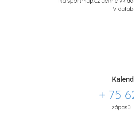
Na sportmap.cz denně vkládá
V datab
Kalend
+ 75 6
zápasů