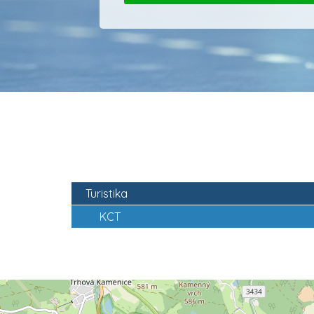
Turistika
KCT