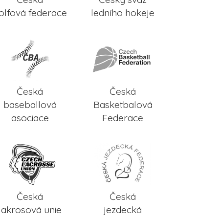
olfová federace
ledního hokeje
Česká
Česká
baseballová
Basketbalová
asociace
Federace
Česká
Česká
lakrosová unie
jezdecká