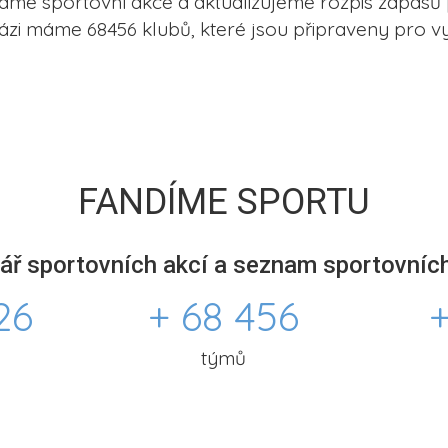
me sportovní akce a aktualizujeme rozpis zápasů 
ázi máme 68456 klubů, které jsou připraveny pro vy
FANDÍME SPORTU
ář sportovních akcí a seznam sportovních
26
+ 68 456
+
týmů