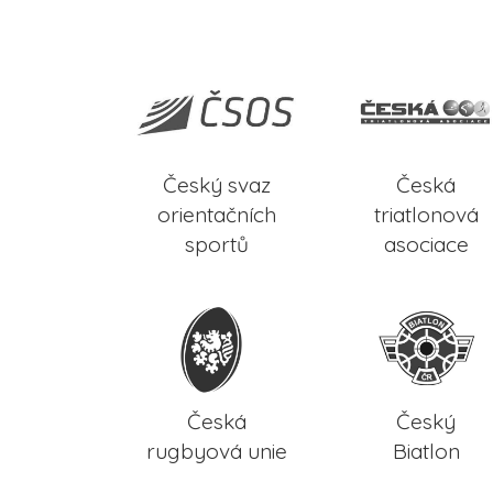
Český svaz
Česká
orientačních
triatlonová
sportů
asociace
Česká
Český
rugbyová unie
Biatlon