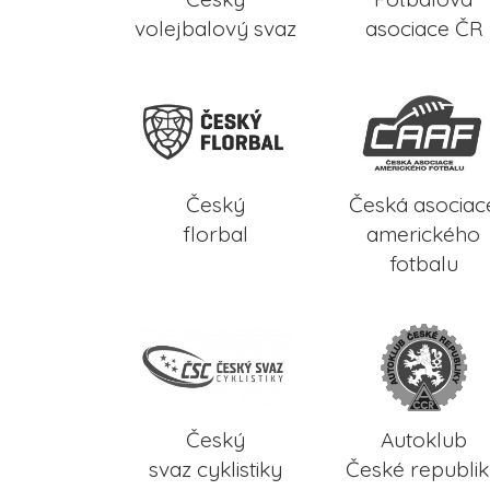
volejbalový svaz
asociace ČR
Český
Česká asociac
florbal
amerického
fotbalu
Český
Autoklub
svaz cyklistiky
České republi