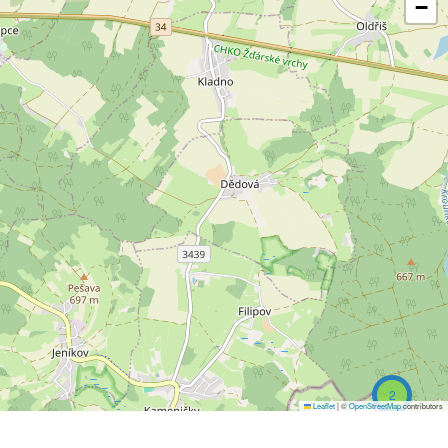
−
2
Leaflet
|
©
OpenStreetMap
contributors