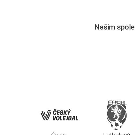
Našim společ
Český
Fotbalová