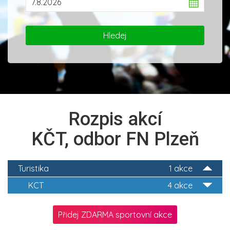
Rozpis akcí
KČT, odbor FN Plzeň
Turistika
1 akce
KCT
4 akce
Přidej ZDARMA sportovní akce