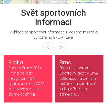
Leaflet
|
©
OpenStreetMap
contributors
Svět sportovních
informací
Vyhledejte sportovní informace z Vašeho města a
vyrazte na SPORT živě!
Praha
Brno
Sport v Praze 2026
Brno žije sportem.
Praha pořádá
Sportovní akce v Brně
nejvýznamnější
2026 jsou na denním
sportovní akce 2026,
pořádku a sportovní
ale současně se v ní
kluby v Brně jsou
denně odehrají ...
zaměřeny ...