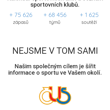
sportovních klubů.
+ 75 626
+ 68 456
+ 1 625
zápasů
týmů
soutěží
NEJSME V TOM SAMI
Našim společným cílem je šířit
informace o sportu ve Vašem okolí.