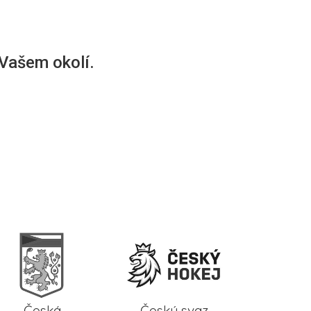
 Vašem okolí.
Česká
Český svaz