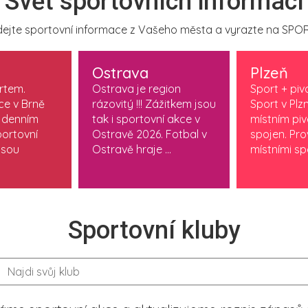
Svět sportovních informací
ejte sportovní informace z Vašeho města a vyrazte na SPOR
Ostrava
Plzeň
ortem.
Ostrava je region
Sport + piv
ce v Brně
rázovitý !!! Zážitkem jsou
Sport v Plzn
 denním
tak i sportovní akce v
místním pi
ortovní
Ostravě 2026. Fotbal v
spojen. Pr
jsou
Ostravě hraje ...
místními spo
Sportovní kluby