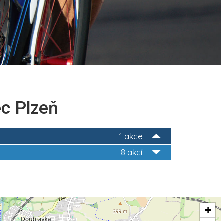
ec Plzeň
1 akce
8 akcí
+