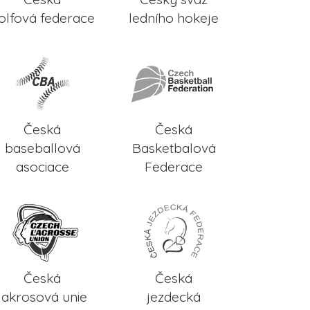
olfová federace
ledního hokeje
Česká
Česká
baseballová
Basketbalová
asociace
Federace
Česká
Česká
lakrosová unie
jezdecká