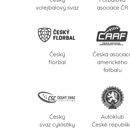
volejbalový svaz
asociace ČR
Český
Česká asociac
florbal
amerického
fotbalu
Český
Autoklub
svaz cyklistiky
České republi