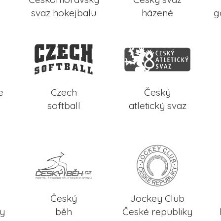
svaz hokejbalu
házené
g
e
Czech
Český
softball
atletický svaz
Český
Jockey Club
ky
běh
České republiky