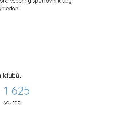
pro všechny sportovní kluby.
hledání.
 klubů.
 1 625
soutěží