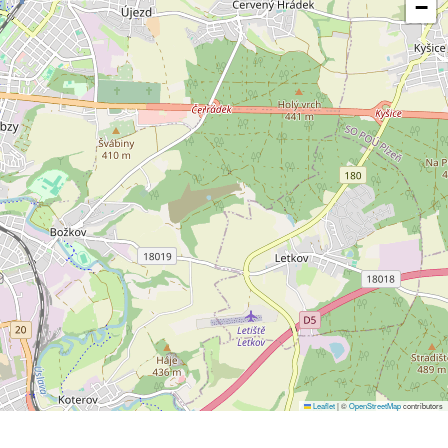
−
Leaflet
|
©
OpenStreetMap
contributors