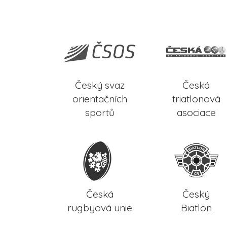
Český svaz
Česká
orientačních
triatlonová
sportů
asociace
Česká
Český
rugbyová unie
Biatlon