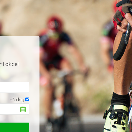
í akce!
+3 dny