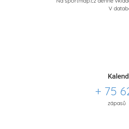
Na sportmap.cz denně vkládá
V datab
Kalend
+ 75 6
zápasů