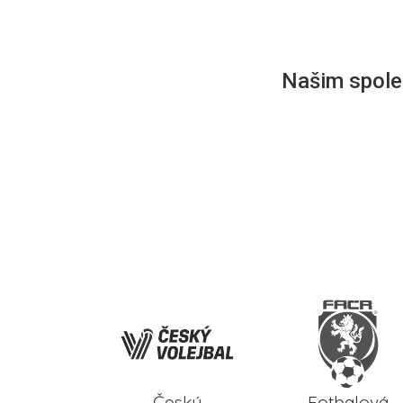
Našim společ
Český
Fotbalová