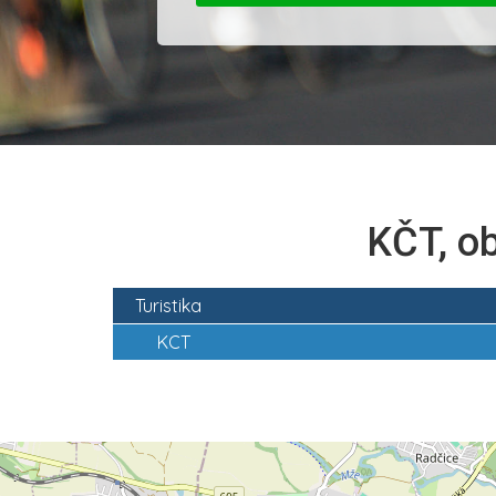
KČT, ob
Turistika
KCT