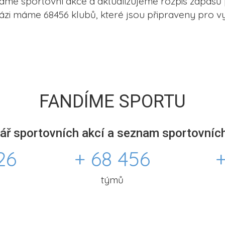
me sportovní akce a aktualizujeme rozpis zápasů 
ázi máme 68456 klubů, které jsou připraveny pro vy
FANDÍME SPORTU
ář sportovních akcí a seznam sportovních
26
+ 68 456
+
týmů