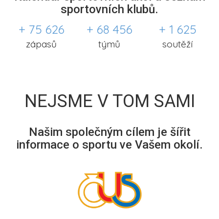
sportovních klubů.
+ 75 626
+ 68 456
+ 1 625
zápasů
týmů
soutěží
NEJSME V TOM SAMI
Našim společným cílem je šířit
informace o sportu ve Vašem okolí.