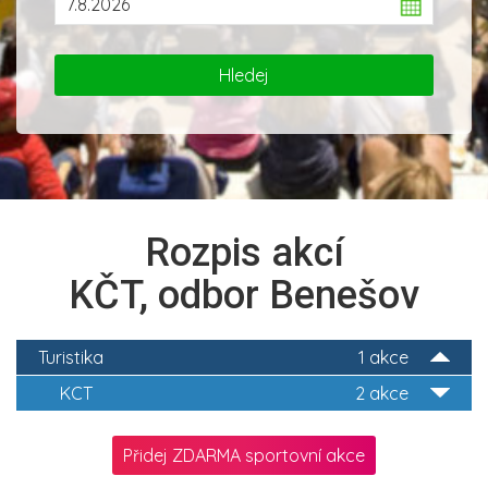
Rozpis akcí
KČT, odbor Benešov
Turistika
1 akce
KCT
2 akce
Přidej ZDARMA sportovní akce