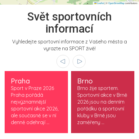
Leaflet
|
©
OpenStreetMap
contributors
Svět sportovních
informací
Vyhledejte sportovní informace z Vašeho města a
vyrazte na SPORT živě!
Praha
Brno
Sport v Praze 2026
Brno žije sportem.
Praha pořádá
Sportovní akce v Brně
nejvýznamnější
2026 jsou na denním
sportovní akce 2026,
pořádku a sportovní
ale současně se v ní
kluby v Brně jsou
denně odehrají ...
zaměřeny ...