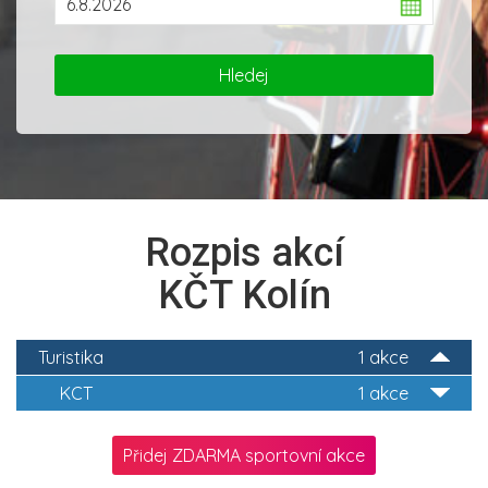
Rozpis akcí
KČT Kolín
Turistika
1 akce
KCT
1 akce
Přidej ZDARMA sportovní akce