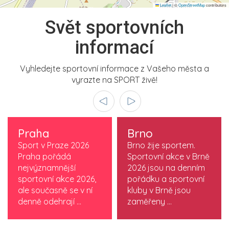
Leaflet
|
©
OpenStreetMap
contributors
Svět sportovních
informací
Vyhledejte sportovní informace z Vašeho města a
vyrazte na SPORT živě!
Praha
Brno
Sport v Praze 2026
Brno žije sportem.
Praha pořádá
Sportovní akce v Brně
nejvýznamnější
2026 jsou na denním
sportovní akce 2026,
pořádku a sportovní
ale současně se v ní
kluby v Brně jsou
denně odehrají ...
zaměřeny ...