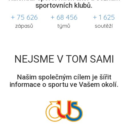
sportovních klubů.
+ 75 626
+ 68 456
+ 1 625
zápasů
týmů
soutěží
NEJSME V TOM SAMI
Našim společným cílem je šířit
informace o sportu ve Vašem okolí.