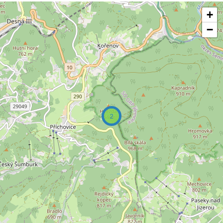
+
−
2