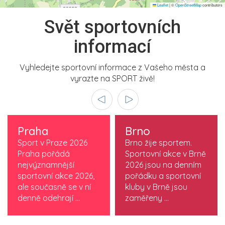
Leaflet
|
©
OpenStreetMap
contributors
Svět sportovních
informací
Vyhledejte sportovní informace z Vašeho města a
vyrazte na SPORT živě!
Praha
Brno
Sport v Praze 2026
Brno žije sportem.
Praha pořádá
Sportovní akce v Brně
nejvýznamnější
2026 jsou na denním
sportovní akce 2026,
pořádku a sportovní
ale současně se v ní
kluby v Brně jsou
denně odehrají ...
zaměřeny ...