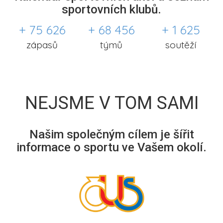
sportovních klubů.
+ 75 626
+ 68 456
+ 1 625
zápasů
týmů
soutěží
NEJSME V TOM SAMI
Našim společným cílem je šířit
informace o sportu ve Vašem okolí.