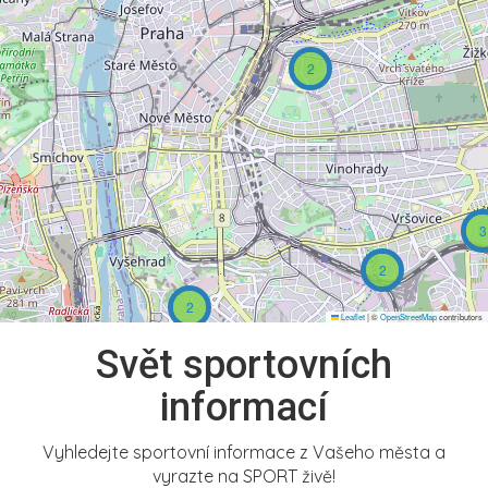
2
3
2
2
Leaflet
|
©
OpenStreetMap
contributors
Svět sportovních
informací
Vyhledejte sportovní informace z Vašeho města a
vyrazte na SPORT živě!