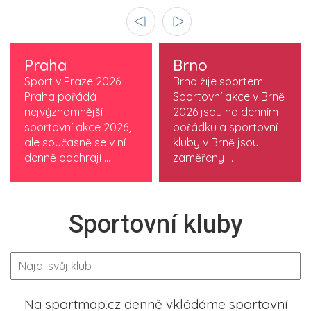
Praha
Brno
Sport v Praze 2026
Brno žije sportem.
Praha pořádá
Sportovní akce v Brně
nejvýznamnější
2026 jsou na denním
sportovní akce 2026,
pořádku a sportovní
ale současně se v ní
kluby v Brně jsou
denně odehrají ...
zaměřeny ...
Sportovní kluby
Na sportmap.cz denně vkládáme sportovní