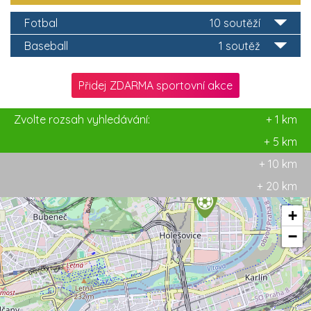
Fotbal
10 soutěží
Baseball
1 soutěž
Přidej ZDARMA sportovní akce
Zvolte rozsah vyhledávání:
+ 1 km
+ 5 km
+ 10 km
+ 20 km
+
−