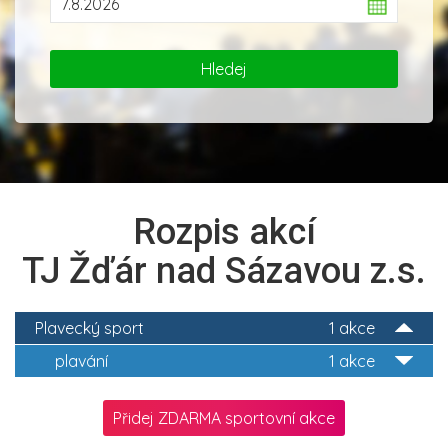
Rozpis akcí
TJ Žďár nad Sázavou z.s.
Plavecký sport
1 akce
plavání
1 akce
Přidej ZDARMA sportovní akce