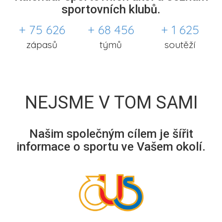
sportovních klubů.
+ 75 626
+ 68 456
+ 1 625
zápasů
týmů
soutěží
NEJSME V TOM SAMI
Našim společným cílem je šířit
informace o sportu ve Vašem okolí.