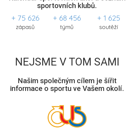
sportovních klubů.
+ 75 626
+ 68 456
+ 1 625
zápasů
týmů
soutěží
NEJSME V TOM SAMI
Našim společným cílem je šířit
informace o sportu ve Vašem okolí.