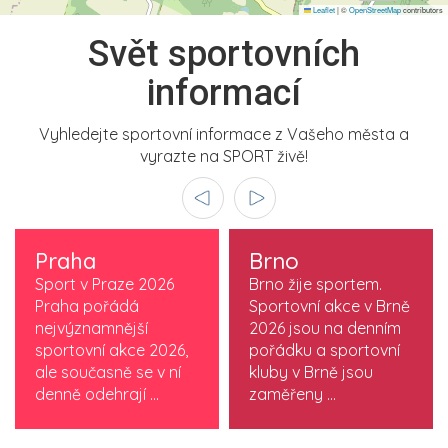
Leaflet
|
©
OpenStreetMap
contributors
Svět sportovních
informací
Vyhledejte sportovní informace z Vašeho města a
vyrazte na SPORT živě!
Praha
Brno
Sport v Praze 2026
Brno žije sportem.
Praha pořádá
Sportovní akce v Brně
nejvýznamnější
2026 jsou na denním
sportovní akce 2026,
pořádku a sportovní
ale současně se v ní
kluby v Brně jsou
denně odehrají ...
zaměřeny ...