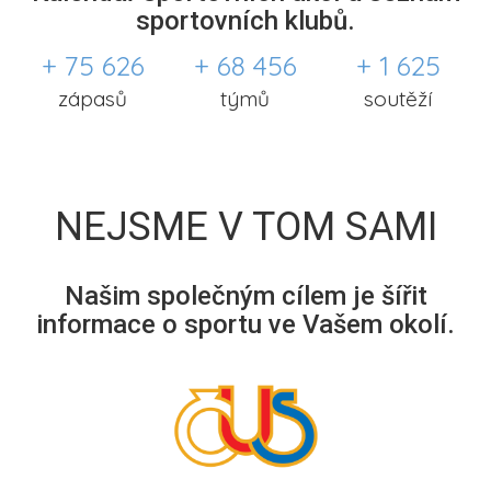
sportovních klubů.
+ 75 626
+ 68 456
+ 1 625
zápasů
týmů
soutěží
NEJSME V TOM SAMI
Našim společným cílem je šířit
informace o sportu ve Vašem okolí.