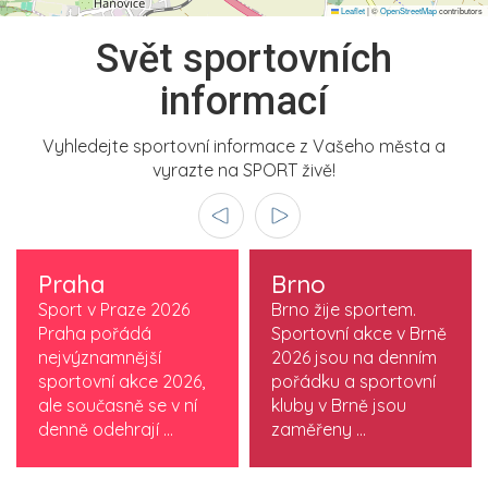
Leaflet
|
©
OpenStreetMap
contributors
Svět sportovních
informací
Vyhledejte sportovní informace z Vašeho města a
vyrazte na SPORT živě!
Praha
Brno
Sport v Praze 2026
Brno žije sportem.
Praha pořádá
Sportovní akce v Brně
nejvýznamnější
2026 jsou na denním
sportovní akce 2026,
pořádku a sportovní
ale současně se v ní
kluby v Brně jsou
denně odehrají ...
zaměřeny ...