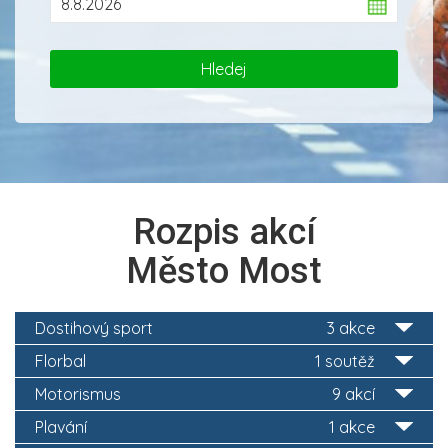
Rozpis akcí
Město Most
Dostihový sport
3 akce
Florbal
1 soutěž
Motorismus
9 akcí
Plavání
1 akce