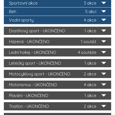
Sportovní akce
3 akce
Běh
5 akcí
Vodní sporty
4 akce
Dostihový sport - UKONČENO
1 akce
Házená - UKONČENO
1 soutěž
Lední hokej - UKONČENO
4 soutěže
Letecký sport - UKONČENO
1 akce
Motocyklový sport - UKONČENO
2 akce
Motorismus - UKONČENO
4 akce
Plavání - UKONČENO
1 akce
Triatlon - UKONČENO
2 akce