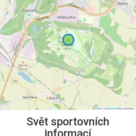
3
Leaflet
|
©
OpenStreetMap
contributors
Svět sportovních
informací