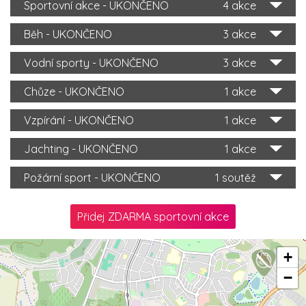
Sportovní akce - UKONČENO
4 akce
Běh - UKONČENO
3 akce
Vodní sporty - UKONČENO
3 akce
Chůze - UKONČENO
1 akce
Vzpírání - UKONČENO
1 akce
Jachting - UKONČENO
1 akce
Požární sport - UKONČENO
1 soutěž
Přidej ZDARMA sportovní akce
+
−