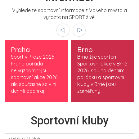
Vyhledejte sportovní informace z Vašeho města a
vyrazte na SPORT živě!
Praha
Brno
Sport v Praze 2026
Brno žije sportem.
Praha pořádá
Sportovní akce v Brně
nejvýznamnější
2026 jsou na denním
sportovní akce 2026,
pořádku a sportovní
ale současně se v ní
kluby v Brně jsou
denně odehrají ...
zaměřeny ...
Sportovní kluby