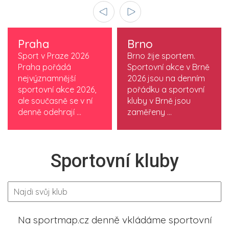
Praha
Brno
Sport v Praze 2026
Brno žije sportem.
Praha pořádá
Sportovní akce v Brně
nejvýznamnější
2026 jsou na denním
sportovní akce 2026,
pořádku a sportovní
ale současně se v ní
kluby v Brně jsou
denně odehrají ...
zaměřeny ...
Sportovní kluby
Na sportmap.cz denně vkládáme sportovní