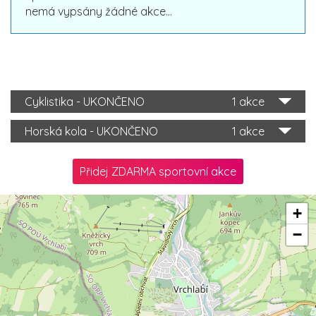
nemá vypsány žádné akce...
Cyklistika - UKONČENO
1 akce
Horská kola - UKONČENO
1 akce
Přidej ZDARMA sportovní akce
+
−