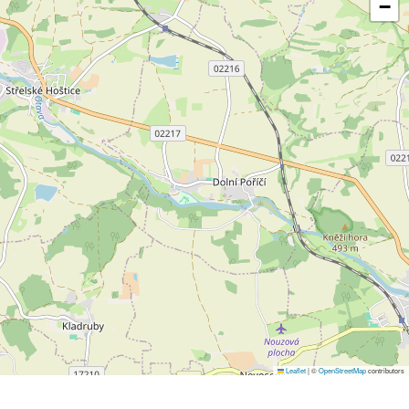
−
Leaflet
|
©
OpenStreetMap
contributors