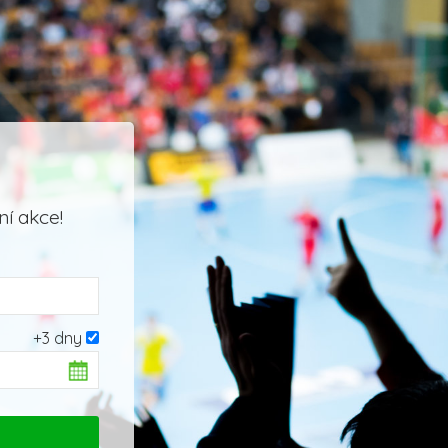
í akce!
+3 dny