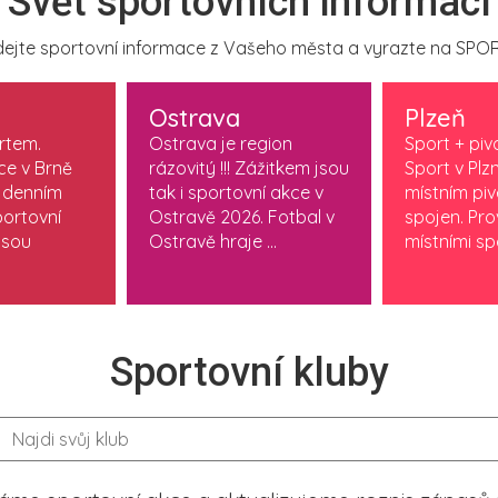
Svět sportovních informací
ejte sportovní informace z Vašeho města a vyrazte na SPOR
Ostrava
Plzeň
ortem.
Ostrava je region
Sport + piv
ce v Brně
rázovitý !!! Zážitkem jsou
Sport v Plzn
 denním
tak i sportovní akce v
místním pi
ortovní
Ostravě 2026. Fotbal v
spojen. Pr
jsou
Ostravě hraje ...
místními spo
Sportovní kluby