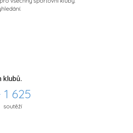
pro všechny sportovní kluby.
hledání.
 klubů.
 1 625
soutěží