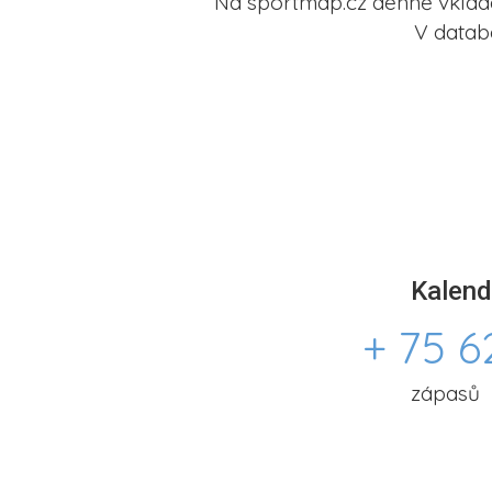
Na sportmap.cz denně vkládá
V datab
Kalend
+ 75 6
zápasů