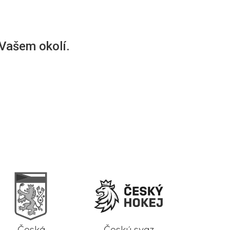
 Vašem okolí.
Česká
Český svaz