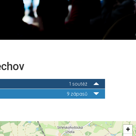
echov
1 soutěž
9 zápasů
+