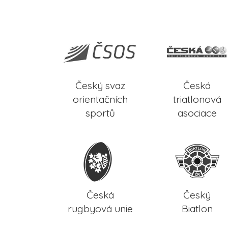
Český svaz
Česká
orientačních
triatlonová
sportů
asociace
Česká
Český
rugbyová unie
Biatlon