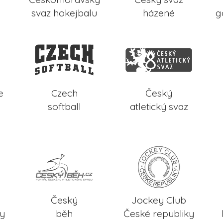
svaz hokejbalu
házené
g
e
Czech
Český
softball
atletický svaz
Český
Jockey Club
ky
běh
České republiky