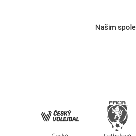
Našim společ
Český
Fotbalová