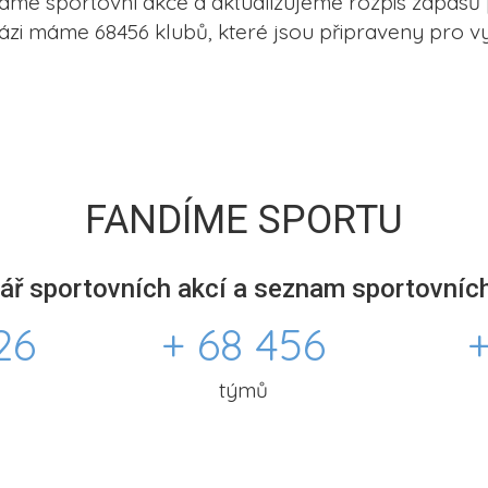
me sportovní akce a aktualizujeme rozpis zápasů 
ázi máme 68456 klubů, které jsou připraveny pro vy
FANDÍME SPORTU
ář sportovních akcí a seznam sportovních
26
+ 68 456
+
týmů