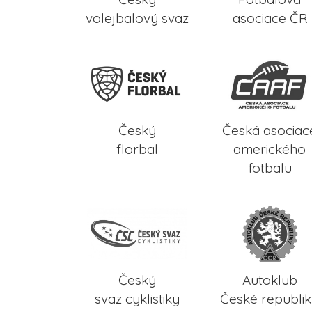
volejbalový svaz
asociace ČR
Český
Česká asociac
florbal
amerického
fotbalu
Český
Autoklub
svaz cyklistiky
České republi