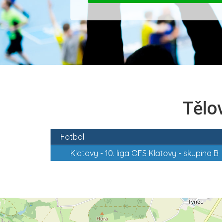
Tělo
Fotbal
Klatovy -
10. liga OFS Klatovy - skupina B