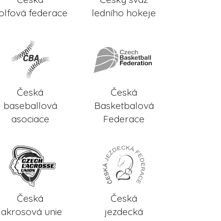
olfová federace
ledního hokeje
Česká
Česká
baseballová
Basketbalová
asociace
Federace
Česká
Česká
lakrosová unie
jezdecká