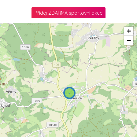
Přidej ZDARMA sportovní akce
+
−
7