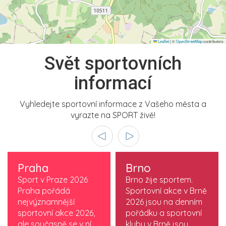
Leaflet
|
©
OpenStreetMap
contributors
Svět sportovních
informací
Vyhledejte sportovní informace z Vašeho města a
vyrazte na SPORT živě!
Praha
Brno
Sport v Praze 2026
Brno žije sportem.
Praha pořádá
Sportovní akce v Brně
nejvýznamnější
2026 jsou na denním
sportovní akce 2026,
pořádku a sportovní
ale současně se v ní
kluby v Brně jsou