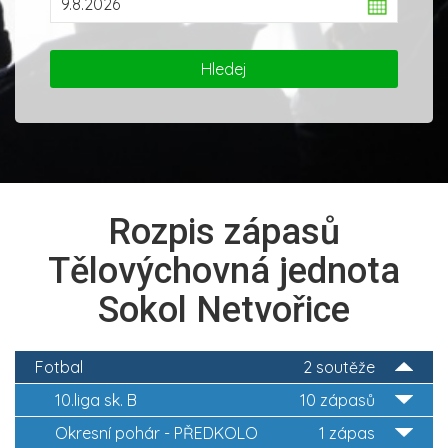
Rozpis zápasů
Tělovýchovná jednota
Sokol Netvořice
Fotbal
2 soutěže
10.liga sk. B
10 zápasů
Okresní pohár - PŘEDKOLO
1 zápas