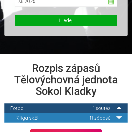
Rozpis zápasů
Tělovýchovná jednota
Sokol Kladky
Fotbal
1 soutěž
7. liga sk.B
11 zápasů