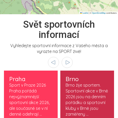
Leaflet
|
©
OpenStreetMap
contributors
Svět sportovních
informací
Vyhledejte sportovní informace z Vašeho města a
vyrazte na SPORT živě!
Praha
Brno
Sport v Praze 2026
Brno žije sportem.
Praha pořádá
Sportovní akce v Brně
nejvýznamnější
2026 jsou na denním
sportovní akce 2026,
pořádku a sportovní
ale současně se v ní
kluby v Brně jsou
denně odehrají ...
zaměřeny ...