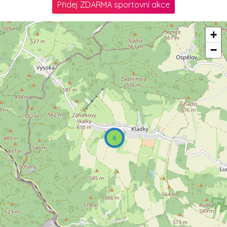
Přidej ZDARMA sportovní akce
+
−
6