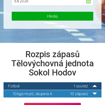
Rozpis zápasů
Tělovýchovná jednota
Sokol Hodov
Fotbal
1 soutěž
10.liga mužů, skupina A
10 zápasů