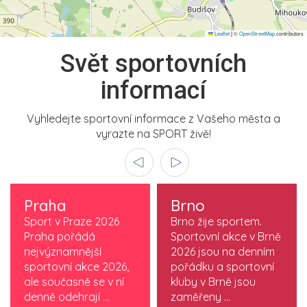
Leaflet
|
©
OpenStreetMap
contributors
Svět sportovních
informací
Vyhledejte sportovní informace z Vašeho města a
vyrazte na SPORT živě!
Praha
Brno
Sport v Praze 2026
Brno žije sportem.
Praha pořádá
Sportovní akce v Brně
nejvýznamnější
2026 jsou na denním
sportovní akce 2026,
pořádku a sportovní
ale současně se v ní
kluby v Brně jsou
denně odehrají ...
zaměřeny ...