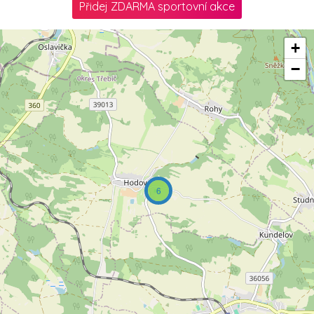
Přidej ZDARMA sportovní akce
+
−
6