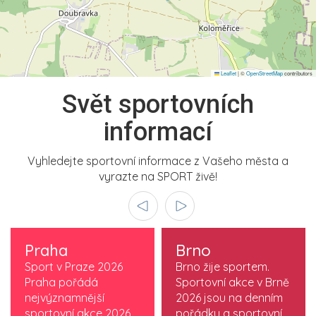
Leaflet
|
©
OpenStreetMap
contributors
Svět sportovních
informací
Vyhledejte sportovní informace z Vašeho města a
vyrazte na SPORT živě!
Praha
Brno
Sport v Praze 2026
Brno žije sportem.
Praha pořádá
Sportovní akce v Brně
nejvýznamnější
2026 jsou na denním
sportovní akce 2026,
pořádku a sportovní