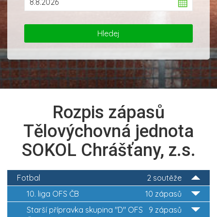
Rozpis zápasů
Tělovýchovná jednota
SOKOL Chrášťany, z.s.
Fotbal
2 soutěže
10. liga OFS ČB
10 zápasů
Starší přípravka skupina "D" OFS
9 zápasů