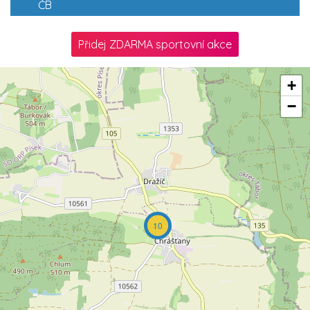
ČB
Přidej ZDARMA sportovní akce
+
−
10