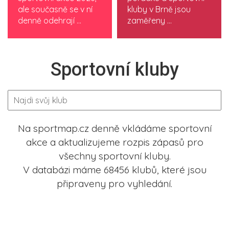
ale současně se v ní
kluby v Brně jsou
denně odehrají ...
zaměřeny ...
Sportovní kluby
Na sportmap.cz denně vkládáme sportovní
akce a aktualizujeme rozpis zápasů pro
všechny sportovní kluby.
V databázi máme 68456 klubů, které jsou
připraveny pro vyhledání.