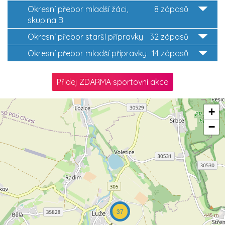
Okresní přebor mladší žáci,
8 zápasů
skupina B
Okresní přebor starší přípravky
32 zápasů
Okresní přebor mladší přípravky
14 zápasů
Přidej ZDARMA sportovní akce
+
−
37