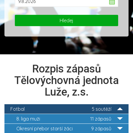
Rozpis zápasů
Tělovýchovná jednota
Luže, z.s.
Fotbal
5 soutěží
8. liga muži
11 zápasů
Okresní přebor starší žáci
9 zápasů