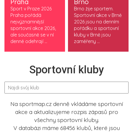
Praha
Brno
Sport v Praze 2026
Brno žije sportem.
Praha pořádá
Sportovní akce v Brně
nejvýznamnější
2026 jsou na denním
sportovní akce 2026,
pořádku a sportovní
ale současně se v ní
kluby v Brně jsou
denně odehrají ...
zaměřeny ...
Sportovní kluby
Na sportmap.cz denně vkládáme sportovní
akce a aktualizujeme rozpis zápasů pro
všechny sportovní kluby.
V databázi máme 68456 klubů, které jsou