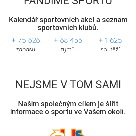
FANDÍME SPORTU
Kalendář sportovních akcí a seznam
sportovních klubů.
+ 75 626
+ 68 456
+ 1 625
zápasů
týmů
soutěží
NEJSME V TOM SAMI
Našim společným cílem je šířit
informace o sportu ve Vašem okolí.