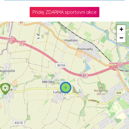
Přidej ZDARMA sportovní akce
+
−
9