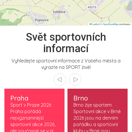
Leaflet
|
©
OpenStreetMap
contributors
Svět sportovních
informací
Vyhledejte sportovní informace z Vašeho města a
vyrazte na SPORT živě!
Praha
Brno
Sport v Praze 2026
Brno žije sportem.
Praha pořádá
Sportovní akce v Brně
nejvýznamnější
2026 jsou na denním
sportovní akce 2026,
pořádku a sportovní
ale současně se v ní
kluby v Brně jsou