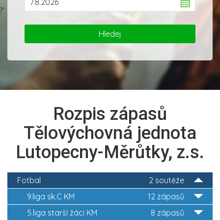
Rozpis zápasů
Tělovýchovná jednota
Lutopecny-Měrůtky, z.s.
Fotbal
2 soutěže
9.liga sk.C KM
12 zápasů
5.liga starší žáci KM
8 zápasů