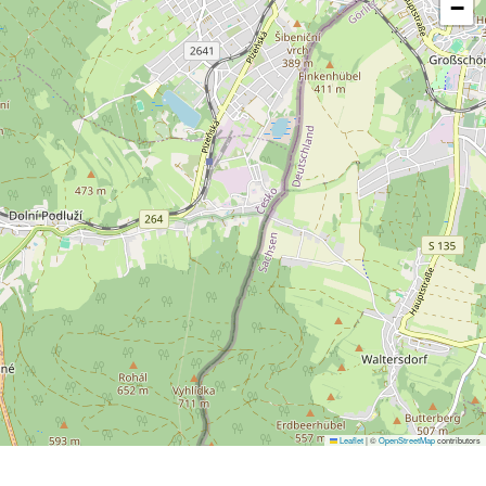
−
Leaflet
|
©
OpenStreetMap
contributors