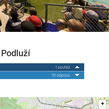
 Podluží
1 soutěž
10 zápasů
+