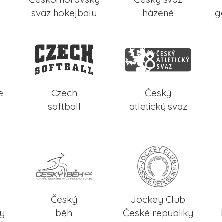
svaz hokejbalu
házené
g
e
Czech
Český
softball
atletický svaz
Český
Jockey Club
ky
běh
České republiky