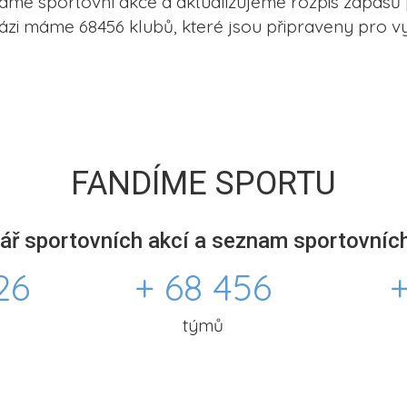
me sportovní akce a aktualizujeme rozpis zápasů 
ázi máme 68456 klubů, které jsou připraveny pro vy
FANDÍME SPORTU
ář sportovních akcí a seznam sportovních
26
+ 68 456
+
týmů