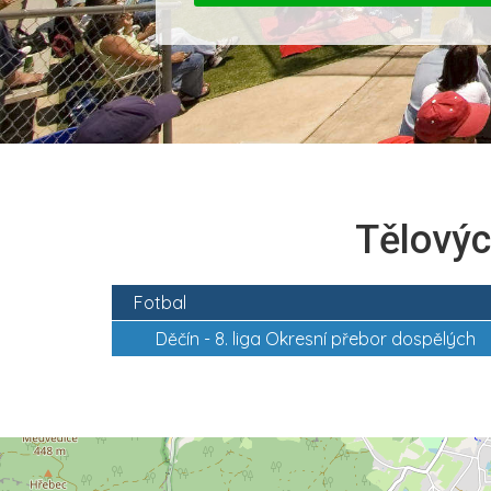
Tělovýc
Fotbal
Děčín -
8. liga Okresní přebor dospělých