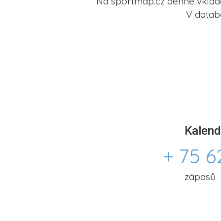
Na sportmap.cz denně vkládá
V datab
Kalend
+ 75 6
zápasů