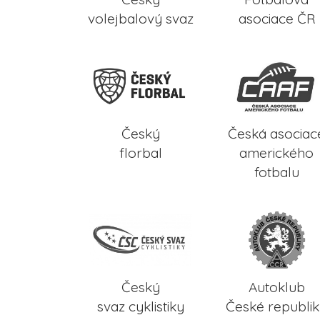
volejbalový svaz
asociace ČR
Český
Česká asociac
florbal
amerického
fotbalu
Český
Autoklub
svaz cyklistiky
České republi