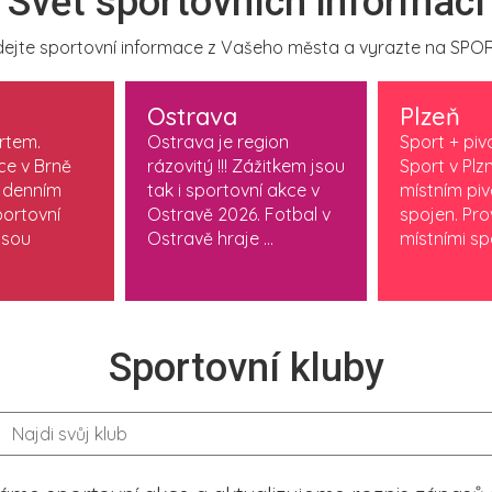
Svět sportovních informací
ejte sportovní informace z Vašeho města a vyrazte na SPOR
Ostrava
Plzeň
ortem.
Ostrava je region
Sport + piv
ce v Brně
rázovitý !!! Zážitkem jsou
Sport v Plzn
 denním
tak i sportovní akce v
místním pi
ortovní
Ostravě 2026. Fotbal v
spojen. Pr
jsou
Ostravě hraje ...
místními spo
Sportovní kluby