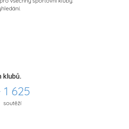
pro všechny sportovní kluby.
hledání.
 klubů.
 1 625
soutěží