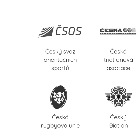
Český svaz
Česká
orientačních
triatlonová
sportů
asociace
Česká
Český
rugbyová unie
Biatlon