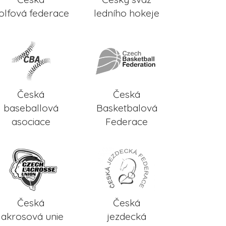
olfová federace
ledního hokeje
Česká
Česká
baseballová
Basketbalová
asociace
Federace
Česká
Česká
lakrosová unie
jezdecká