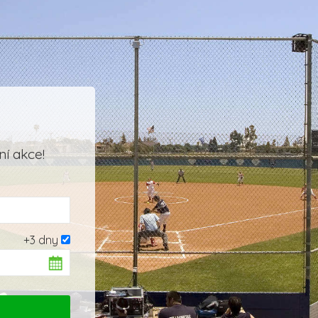
í akce!
+3 dny