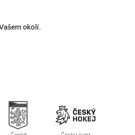
 Vašem okolí.
Česká
Český svaz