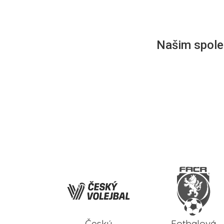
Našim společ
Český
Fotbalová