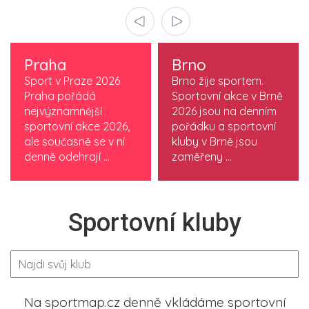
Praha
Brno
Sport v Praze 2026
Brno žije sportem.
Praha pořádá
Sportovní akce v Brně
nejvýznamnější
2026 jsou na denním
sportovní akce 2026,
pořádku a sportovní
ale současně se v ní
kluby v Brně jsou
denně odehrají ...
zaměřeny ...
Sportovní kluby
Na sportmap.cz denně vkládáme sportovní