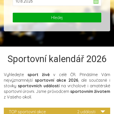
Sportovní kalendář 2026
Vyhledejte
sport živě
v celé ČR. Přinášíme Vám
nejvýznamnější
sportovní akce 2026
, ale současně i
stovky
sportovních událostí
na vrcholové i amatérské
sportovní úrovni. Jsme průvodcem
sportovním životem
z Vašeho okolí.
TOP sportovní akce
2 události