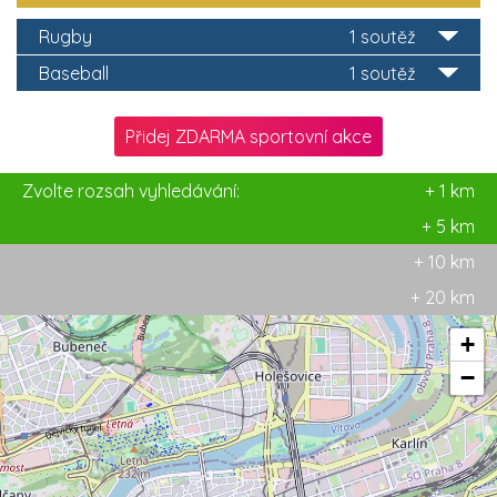
Rugby
1 soutěž
Baseball
1 soutěž
Přidej ZDARMA sportovní akce
Zvolte rozsah vyhledávání:
+ 1 km
+ 5 km
+ 10 km
+ 20 km
+
−