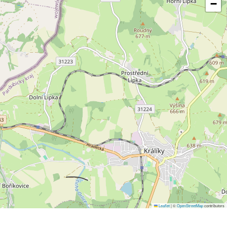
−
Leaflet
|
©
OpenStreetMap
contributors