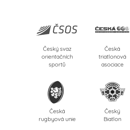
Český svaz
Česká
orientačních
triatlonová
sportů
asociace
Česká
Český
rugbyová unie
Biatlon