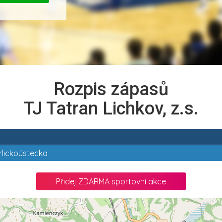
Rozpis zápasů
TJ Tatran Lichkov, z.s.
rlickoústecka
Přidej ZDARMA sportovní akce