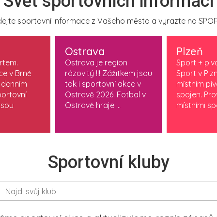
Svět sportovních informací
ejte sportovní informace z Vašeho města a vyrazte na SPOR
Ostrava
Plzeň
ortem.
Ostrava je region
Sport + piv
ce v Brně
rázovitý !!! Zážitkem jsou
Sport v Plzn
 denním
tak i sportovní akce v
místním pi
ortovní
Ostravě 2026. Fotbal v
spojen. Pr
jsou
Ostravě hraje ...
místními spo
Sportovní kluby