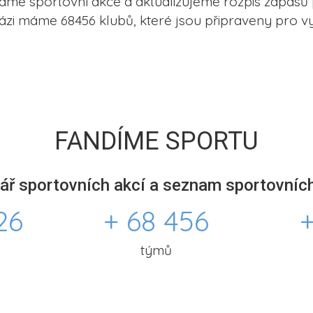
me sportovní akce a aktualizujeme rozpis zápasů 
ázi máme 68456 klubů, které jsou připraveny pro vy
FANDÍME SPORTU
ář sportovních akcí a seznam sportovních
26
+ 68 456
+
týmů