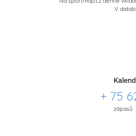
Na sportmap.cz denně vkládá
V datab
Kalend
+ 75 6
zápasů