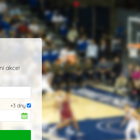
í akce!
+3 dny