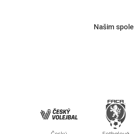
Našim společ
Český
Fotbalová