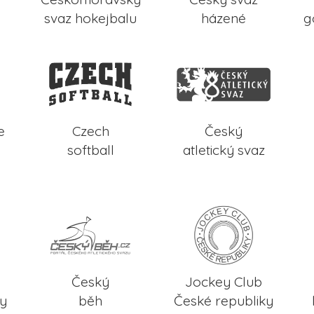
svaz hokejbalu
házené
g
e
Czech
Český
softball
atletický svaz
Český
Jockey Club
ky
běh
České republiky