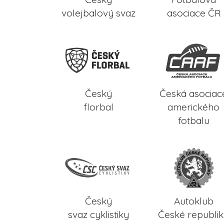
volejbalový svaz
asociace ČR
Český
Česká asociac
florbal
amerického
fotbalu
Český
Autoklub
svaz cyklistiky
České republi