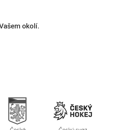
 Vašem okolí.
Česká
Český svaz