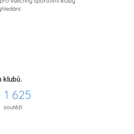
pro všechny sportovní kluby.
hledání.
 klubů.
 1 625
soutěží