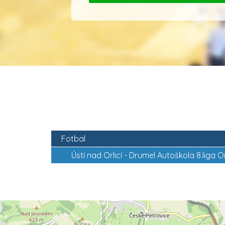
Fotbal
Ústí nad Orlicí -
Drumel Autoškola 8.liga O