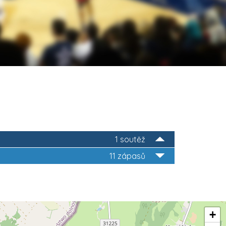
1 soutěž
11 zápasů
+