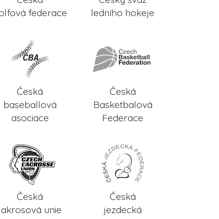
olfová federace
ledního hokeje
Česká
Česká
baseballová
Basketbalová
asociace
Federace
Česká
Česká
lakrosová unie
jezdecká