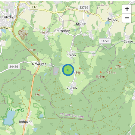
+
−
6