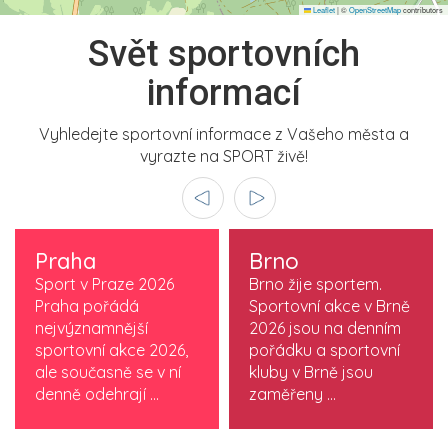
Leaflet
|
©
OpenStreetMap
contributors
Svět sportovních
informací
Vyhledejte sportovní informace z Vašeho města a
vyrazte na SPORT živě!
Praha
Brno
Sport v Praze 2026
Brno žije sportem.
Praha pořádá
Sportovní akce v Brně
nejvýznamnější
2026 jsou na denním
sportovní akce 2026,
pořádku a sportovní
ale současně se v ní
kluby v Brně jsou
denně odehrají ...
zaměřeny ...