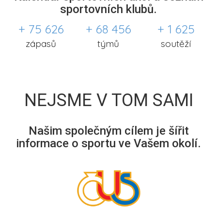
sportovních klubů.
+ 75 626
+ 68 456
+ 1 625
zápasů
týmů
soutěží
NEJSME V TOM SAMI
Našim společným cílem je šířit
informace o sportu ve Vašem okolí.