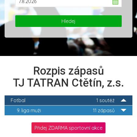
Rozpis zápasů
TJ TATRAN Ctětín, z.s.
Fotbal
1 soutěž
9. liga muži
11 zápasů
Přidej ZDARMA sportovní akce