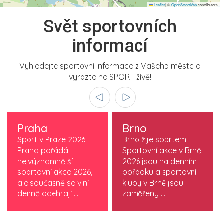
Leaflet
|
©
OpenStreetMap
contributors
Svět sportovních
informací
Vyhledejte sportovní informace z Vašeho města a
vyrazte na SPORT živě!
Praha
Brno
Sport v Praze 2026
Brno žije sportem.
Praha pořádá
Sportovní akce v Brně
nejvýznamnější
2026 jsou na denním
sportovní akce 2026,
pořádku a sportovní
ale současně se v ní
kluby v Brně jsou
denně odehrají ...
zaměřeny ...