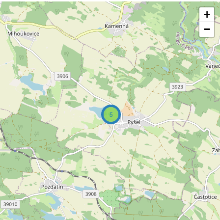
+
−
5