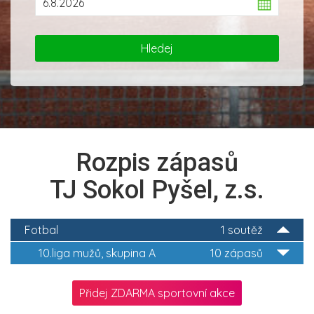
Rozpis zápasů
TJ Sokol Pyšel, z.s.
Fotbal
1 soutěž
10.liga mužů, skupina A
10 zápasů
Přidej ZDARMA sportovní akce