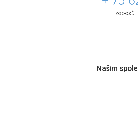
+ 75 6
zápasů
Našim společ