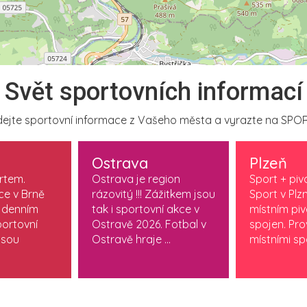
Svět sportovních informací
ejte sportovní informace z Vašeho města a vyrazte na SPOR
Ostrava
Plzeň
ortem.
Ostrava je region
Sport + piv
ce v Brně
rázovitý !!! Zážitkem jsou
Sport v Plzn
 denním
tak i sportovní akce v
místním pi
ortovní
Ostravě 2026. Fotbal v
spojen. Pr
jsou
Ostravě hraje ...
místními spo