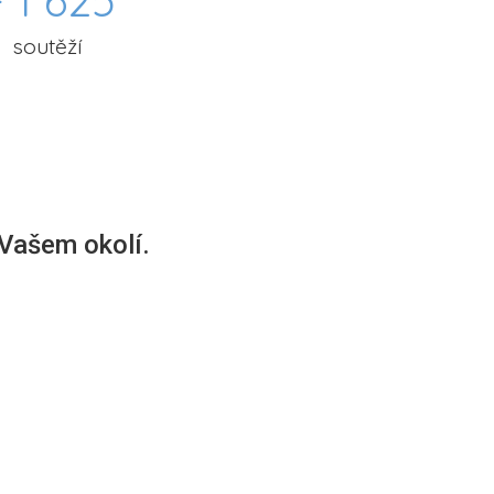
 1 625
soutěží
 Vašem okolí.