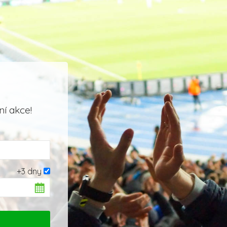
í akce!
+3 dny