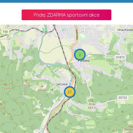
3
Přidej ZDARMA sportovní akce
2
27