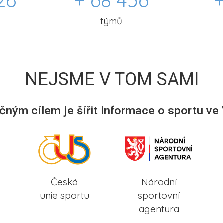
26
+ 68 456
+
týmů
NEJSME V TOM SAMI
ným cílem je šířit informace o sportu ve
Česká
Národní
unie sportu
sportovní
agentura