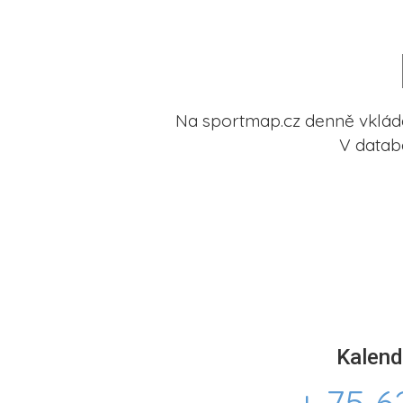
2
Na sportmap.cz denně vkládá
V datab
Kalend