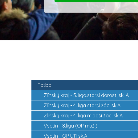
Fotbal
Zlínský kraj -
5. liga.starší dorost, sk. A
Zlínský kraj -
4. liga starší žáci sk.A
Zlínský kraj -
4. liga mladší žáci sk.A
Vsetín -
8.liga (OP muži)
Vsetín -
OP U11 sk.A