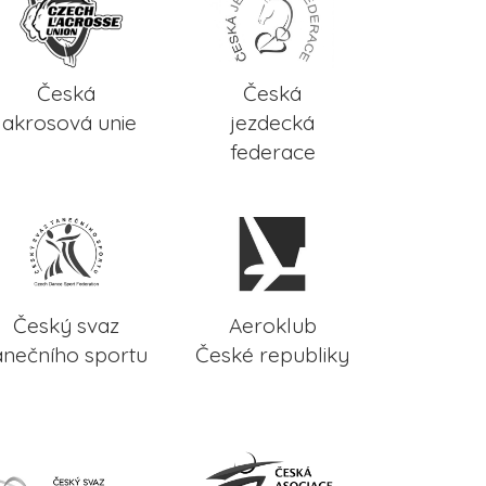
Česká
Česká
lakrosová unie
jezdecká
federace
Český svaz
Aeroklub
anečního sportu
České republiky