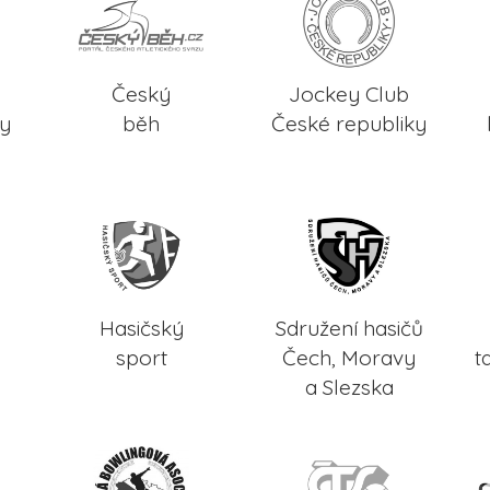
Český
Jockey Club
ky
běh
České republiky
Hasičský
Sdružení hasičů
sport
Čech, Moravy
t
a Slezska