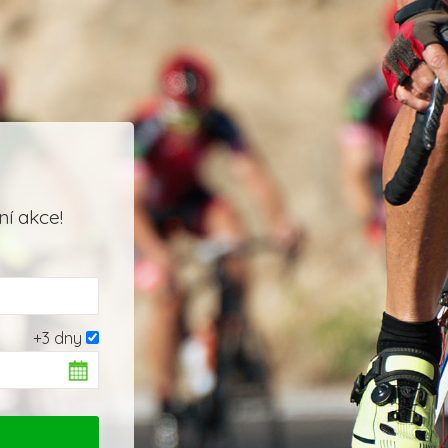
í akce!
+3 dny