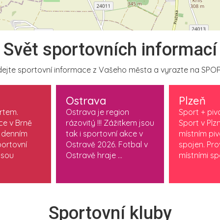
Svět sportovních informací
ejte sportovní informace z Vašeho města a vyrazte na SPOR
Ostrava
Plzeň
ortem.
Ostrava je region
Sport + piv
ce v Brně
rázovitý !!! Zážitkem jsou
Sport v Plzn
 denním
tak i sportovní akce v
místním pi
ortovní
Ostravě 2026. Fotbal v
spojen. Pr
jsou
Ostravě hraje ...
místními spo
Sportovní kluby
3