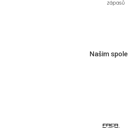
zápasů
Našim společ