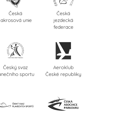
Česká
Česká
lakrosová unie
jezdecká
federace
Český svaz
Aeroklub
anečního sportu
České republiky