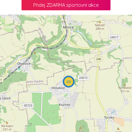
Přidej ZDARMA sportovní akce
23