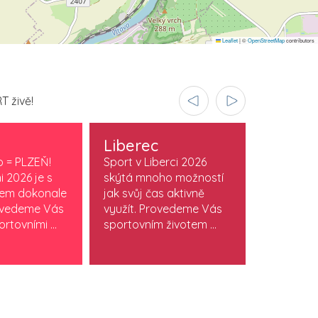
Leaflet
|
©
OpenStreetMap
contributors
T živě!
Liberec
Olomo
o = PLZEŇ!
Sport v Liberci 2026
Sport v O
i 2026 je s
skýtá mnoho možností
je součást
vem dokonale
jak svůj čas aktivně
stylu. Obj
ovedeme Vás
využít. Provedeme Vás
která žijí
rtovními ...
sportovním životem ...
sportem. M