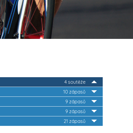
4 soutěže
10 zápasů
9 zápasů
9 zápasů
21 zápasů