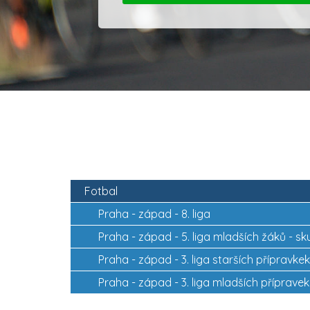
Fotbal
Praha - západ -
8. liga
Praha - západ -
5. liga mladších žáků - s
Praha - západ -
3. liga starších přípravke
Praha - západ -
3. liga mladších přípravek