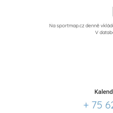
Na sportmap.cz denně vkládá
V datab
Kalend
+ 75 6