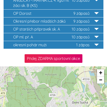
ANGLICKY-TRAVNIK.CZ 4. liga ml.
10 zápasů
žáci sk. B (KS)
OP Dorost
9 zápasů
Okresní přebor mladších žáků
9 zápasů
OP starších přípravek sk. A
10 zápasů
OP ml. př. A
10 zápasů
okresní pohár muži
1 zápas
Přidej ZDARMA sportovní akce
+
−