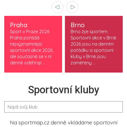
Praha
Brno
Sport v Praze 2026
Brno žije sportem.
Praha pořádá
Sportovní akce v Brně
nejvýznamnější
2026 jsou na denním
sportovní akce 2026,
pořádku a sportovní
ale současně se v ní
kluby v Brně jsou
denně odehrají ...
zaměřeny ...
Sportovní kluby
Na sportmap.cz denně vkládáme sportovní