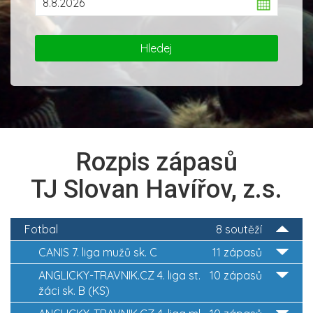
Rozpis zápasů
TJ Slovan Havířov, z.s.
Fotbal
8 soutěží
CANIS 7. liga mužů sk. C
11 zápasů
ANGLICKY-TRAVNIK.CZ 4. liga st.
10 zápasů
žáci sk. B (KS)