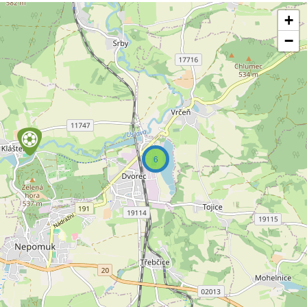
+
−
6