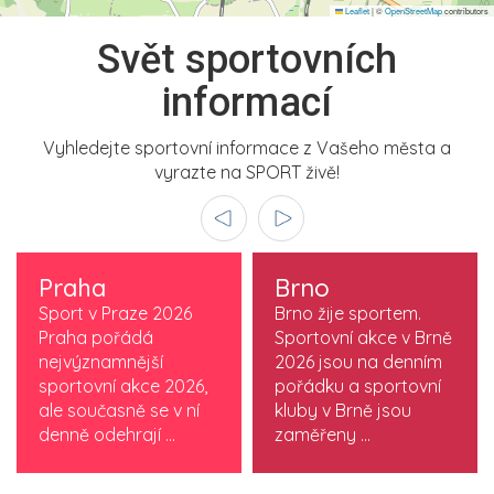
Leaflet
|
©
OpenStreetMap
contributors
Svět sportovních
informací
Vyhledejte sportovní informace z Vašeho města a
vyrazte na SPORT živě!
Praha
Brno
Sport v Praze 2026
Brno žije sportem.
Praha pořádá
Sportovní akce v Brně
nejvýznamnější
2026 jsou na denním
sportovní akce 2026,
pořádku a sportovní
ale současně se v ní
kluby v Brně jsou
denně odehrají ...
zaměřeny ...