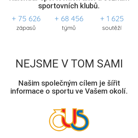
sportovních klubů.
+ 75 626
+ 68 456
+ 1 625
zápasů
týmů
soutěží
NEJSME V TOM SAMI
Našim společným cílem je šířit
informace o sportu ve Vašem okolí.