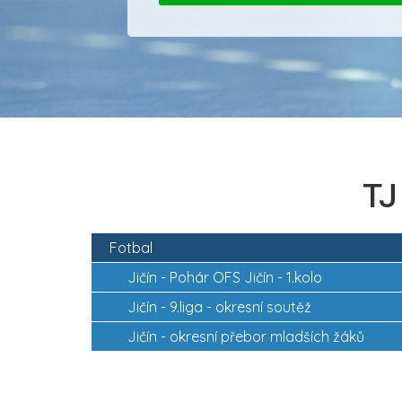
TJ
Fotbal
Jičín -
Pohár OFS Jičín - 1.kolo
Jičín -
9.liga - okresní soutěž
Jičín -
okresní přebor mladších žáků