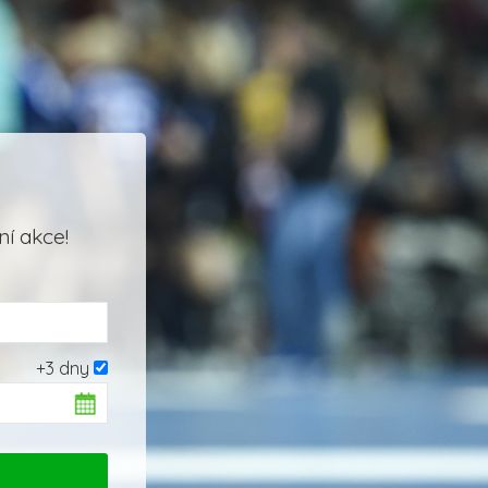
í akce!
+3 dny