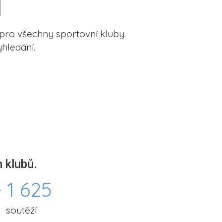
pro všechny sportovní kluby.
hledání.
 klubů.
 1 625
soutěží