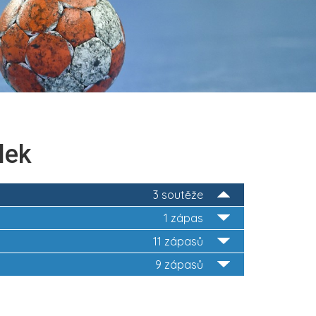
lek
3 soutěže
1 zápas
11 zápasů
9 zápasů