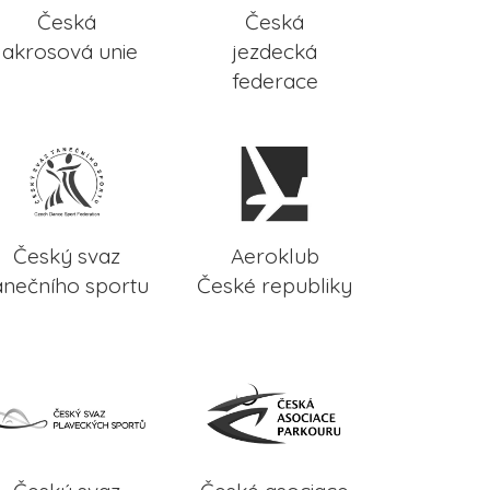
Česká
Česká
lakrosová unie
jezdecká
federace
Český svaz
Aeroklub
anečního sportu
České republiky