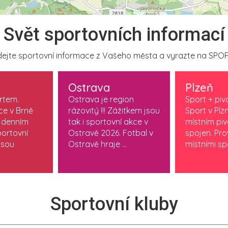
Svět sportovních informací
ejte sportovní informace z Vašeho města a vyrazte na SPOR
Ostrava
Plzeň
ortem.
Ostrava je region
Sport + piv
ce v Brně
rázovitý !!! Zážitkem jsou
Sport v Plzn
 denním
tak i sportovní akce v
místním pi
ortovní
Ostravě 2026. Fotbal v
spojen. Pr
jsou
Ostravě hraje ...
místními spo
Sportovní kluby