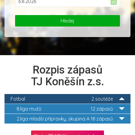
Rozpis zápasů
TJ Koněšín z.s.
Fotbal
2 soutěže
8.liga mužů
12 zápasů
2.liga mladší přípravky, skupina A
18 zápasů