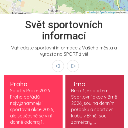
Leaflet
|
©
OpenStreetMap
contributors
Svět sportovních
informací
Vyhledejte sportovní informace z Vašeho města a
vyrazte na SPORT živě!
Praha
Brno
Sport v Praze 2026
Brno žije sportem.
Praha pořádá
Sportovní akce v Brně
nejvýznamnější
2026 jsou na denním
sportovní akce 2026,
pořádku a sportovní
ale současně se v ní
kluby v Brně jsou
denně odehrají ...
zaměřeny ...