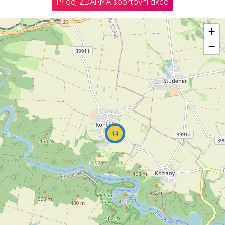
Přidej ZDARMA sportovní akce
+
−
14