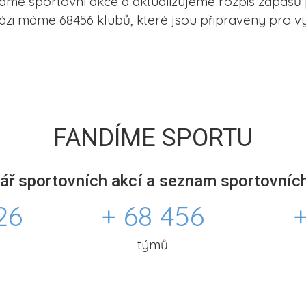
me sportovní akce a aktualizujeme rozpis zápasů 
ázi máme 68456 klubů, které jsou připraveny pro vy
FANDÍME SPORTU
ář sportovních akcí a seznam sportovních
26
+ 68 456
+
týmů