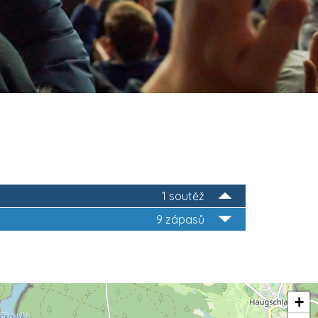
1 soutěž
9 zápasů
+