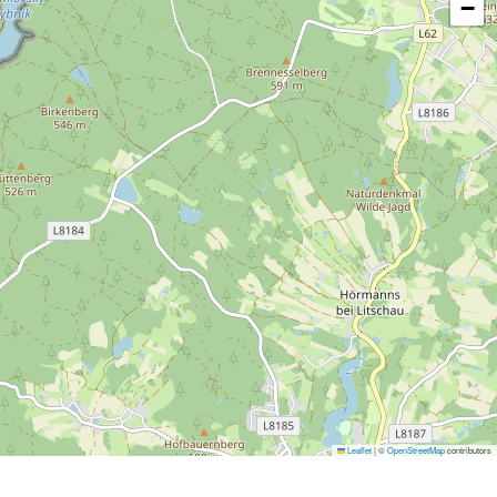
−
Leaflet
|
©
OpenStreetMap
contributors