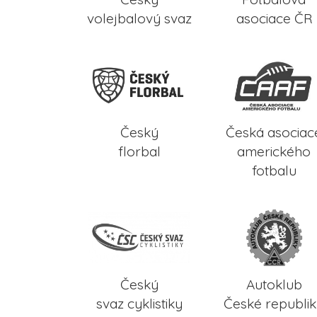
volejbalový svaz
asociace ČR
Český
Česká asociac
florbal
amerického
fotbalu
Český
Autoklub
svaz cyklistiky
České republi