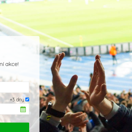
í akce!
+3 dny