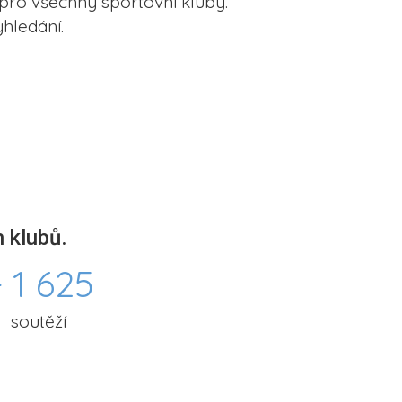
pro všechny sportovní kluby.
hledání.
 klubů.
 1 625
soutěží