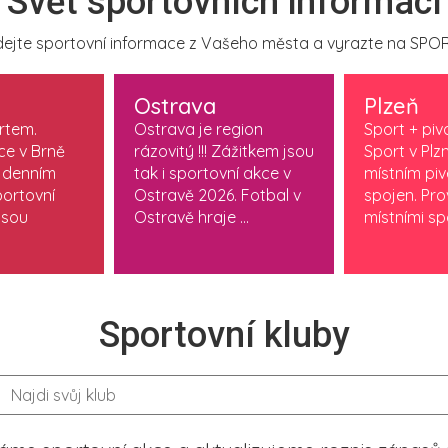
Svět sportovních informací
ejte sportovní informace z Vašeho města a vyrazte na SPOR
Ostrava
Plzeň
ortem.
Ostrava je region
Sport + piv
ce v Brně
rázovitý !!! Zážitkem jsou
Sport v Plzn
 denním
tak i sportovní akce v
místním pi
ortovní
Ostravě 2026. Fotbal v
spojen. Pr
jsou
Ostravě hraje ...
místními spo
Sportovní kluby