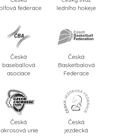
olfová federace
ledního hokeje
Česká
Česká
baseballová
Basketbalová
asociace
Federace
Česká
Česká
lakrosová unie
jezdecká