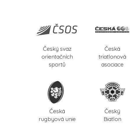
Český svaz
Česká
orientačních
triatlonová
sportů
asociace
Česká
Český
rugbyová unie
Biatlon