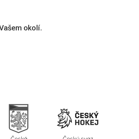
 Vašem okolí.
Česká
Český svaz