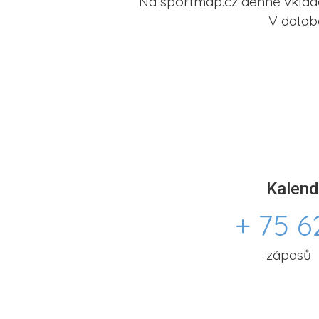
Na sportmap.cz denně vkládá
V datab
Kalend
+ 75 6
zápasů