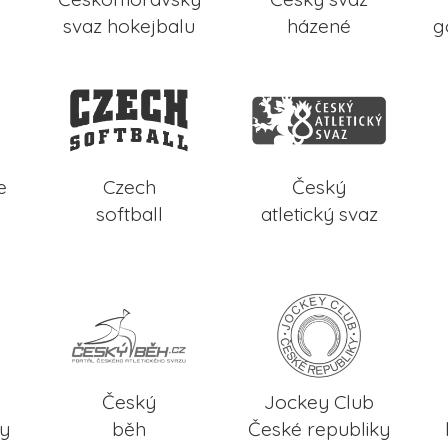
svaz hokejbalu
házené
g
e
Czech
Český
softball
atletický svaz
Český
Jockey Club
ky
běh
České republiky