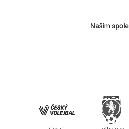
Našim společ
Český
Fotbalová