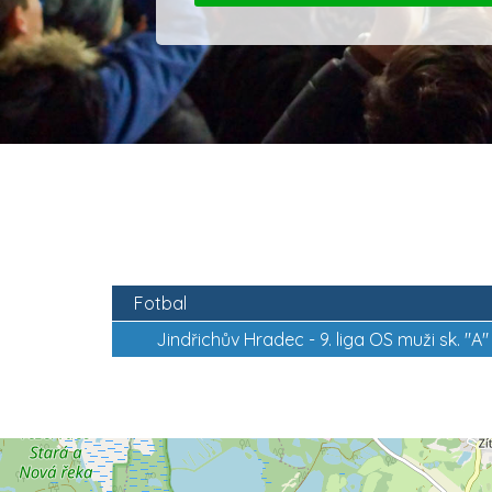
Fotbal
Jindřichův Hradec -
9. liga OS muži sk. "A"