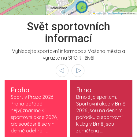
2
Leaflet
|
©
OpenStreetMap
contributors
Svět sportovních
informací
Vyhledejte sportovní informace z Vašeho města a
vyrazte na SPORT živě!
Praha
Brno
Sport v Praze 2026
Brno žije sportem.
Praha pořádá
Sportovní akce v Brně
nejvýznamnější
2026 jsou na denním
sportovní akce 2026,
pořádku a sportovní
ale současně se v ní
kluby v Brně jsou
denně odehrají ...
zaměřeny ...