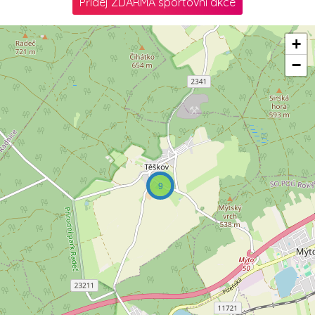
Přidej ZDARMA sportovní akce
+
−
9