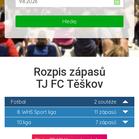
Rozpis zápasů
TJ FC Těškov
Fotbal
2 soutěže
8. WHS Sport liga
11 zápasů
10.liga
7 zápasů