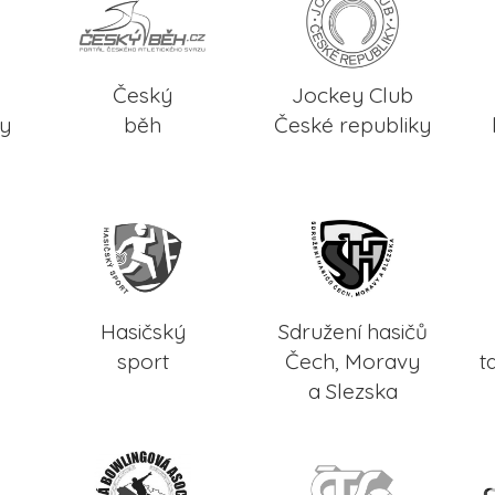
Český
Jockey Club
ky
běh
České republiky
Hasičský
Sdružení hasičů
sport
Čech, Moravy
t
a Slezska