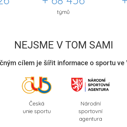
26
+ 68 456
+
týmů
NEJSME V TOM SAMI
ným cílem je šířit informace o sportu ve
Česká
Národní
unie sportu
sportovní
agentura