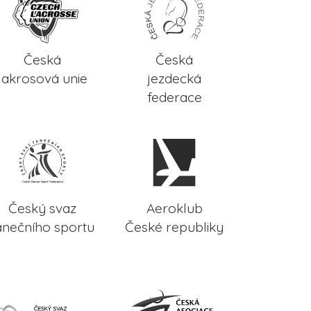
Česká
Česká
lakrosová unie
jezdecká
federace
Český svaz
Aeroklub
anečního sportu
České republiky