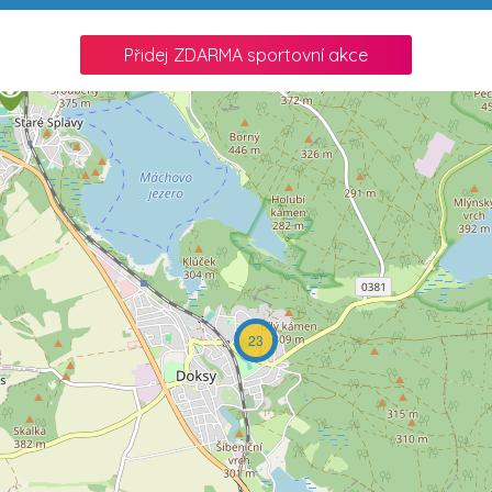
Přidej ZDARMA sportovní akce
23