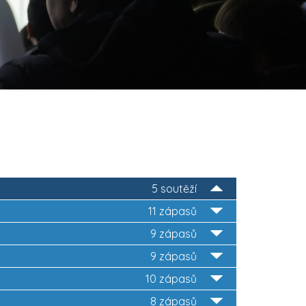
5 soutěží
11 zápasů
9 zápasů
9 zápasů
10 zápasů
8 zápasů