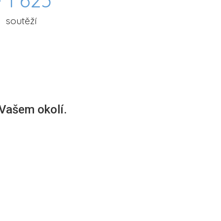
 1 625
soutěží
 Vašem okolí.