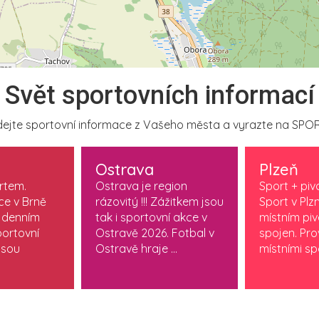
Svět sportovních informací
ejte sportovní informace z Vašeho města a vyrazte na SPOR
Ostrava
Plzeň
ortem.
Ostrava je region
Sport + piv
ce v Brně
rázovitý !!! Zážitkem jsou
Sport v Plzn
 denním
tak i sportovní akce v
místním pi
ortovní
Ostravě 2026. Fotbal v
spojen. Pr
jsou
Ostravě hraje ...
místními spo