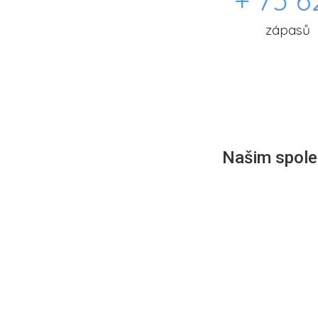
+ 75 6
zápasů
Našim společ