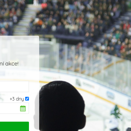
í akce!
+3 dny