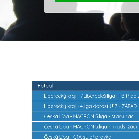
Fotbal
Liberecký kraj -
7.Liberecká liga - I.B tříd
3
Liberecký kraj -
4.liga dorost U17 - ZÁPAD
Česká Lípa -
MACRON 5.liga - starší žáci
Česká Lípa -
MACRON 5.liga - mladší žáci
Česká Lípa -
G1A st. přípravka