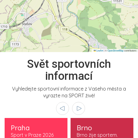
Leaflet
|
©
OpenStreetMap
contributors
Svět sportovních
informací
Vyhledejte sportovní informace z Vašeho města a
vyrazte na SPORT živě!
Praha
Brno
Sport v Praze 2026
Brno žije sportem.