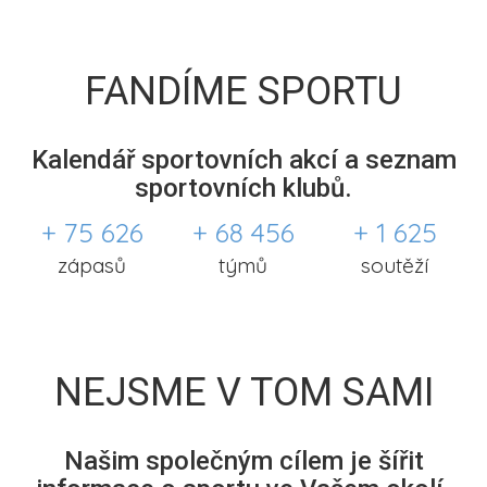
FANDÍME SPORTU
Kalendář sportovních akcí a seznam
sportovních klubů.
+ 75 626
+ 68 456
+ 1 625
zápasů
týmů
soutěží
NEJSME V TOM SAMI
Našim společným cílem je šířit