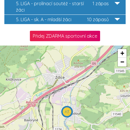
5. LIGA - prolínací soutěž - starší
1 zápas
žáci
5. LIGA - sk. A - mladší žáci
10 zápasů
Přidej ZDARMA sportovní akce
+
−
17