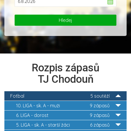
Rozpis zápasů
TJ Chodouň
Fotbal
5 soutěží
10. LIGA - sk. A - muži
9 zápasů
6. LIGA - dorost
9 zápasů
5. LIGA - sk. A - starší žáci
6 zápasů