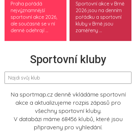
Praha pořádá
Sportovní akce v Brně
nejvýznamnější
2026 jsou na denním
sportovní akce 2026,
pořádku a sportovní
ale současně se v ní
kluby v Brně jsou
denně odehrají ...
zaměřeny ...
Sportovní kluby
Na sportmap.cz denně vkládáme sportovní
akce a aktualizujeme rozpis zápasů pro
všechny sportovní kluby.
V databázi máme 68456 klubů, které jsou
připraveny pro vyhledání.