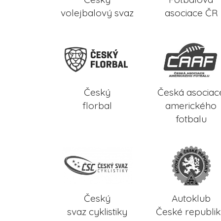
volejbalový svaz
asociace ČR
Český
Česká asociac
florbal
amerického
fotbalu
Český
Autoklub
svaz cyklistiky
České republi