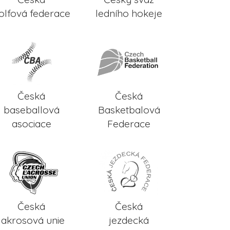
olfová federace
ledního hokeje
Česká
Česká
baseballová
Basketbalová
asociace
Federace
Česká
Česká
lakrosová unie
jezdecká