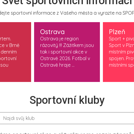
Svět sportovních informací
ejte sportovní informace z Vašeho města a vyrazte na SPOR
Ostrava
Plzeň
ortem.
Ostrava je region
Sport + piv
ce v Brně
rázovitý !!! Zážitkem jsou
Sport v Plzn
 denním
tak i sportovní akce v
místním pi
ortovní
Ostravě 2026. Fotbal v
spojen. Pr
jsou
Ostravě hraje ...
místními spo
Sportovní kluby