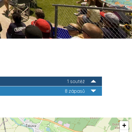
1 soutěž
8 zápasů
+