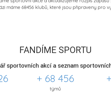
me sportovní akce a aktualizujeme rozpis zápasů 
ázi máme 68456 klubů, které jsou připraveny pro vy
FANDÍME SPORTU
ář sportovních akcí a seznam sportovních
26
+ 68 456
+
týmů