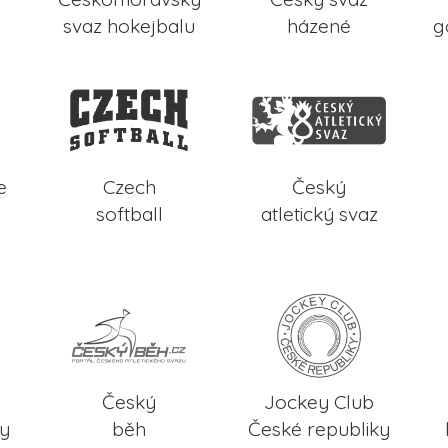
svaz hokejbalu
házené
g
e
Czech
Český
softball
atletický svaz
Český
Jockey Club
ky
běh
České republiky