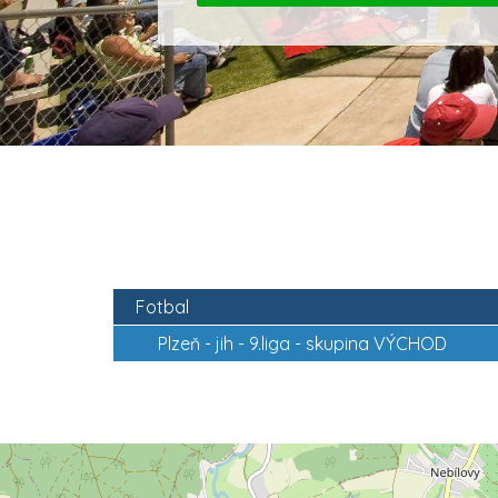
Fotbal
Plzeň - jih -
9.liga - skupina VÝCHOD