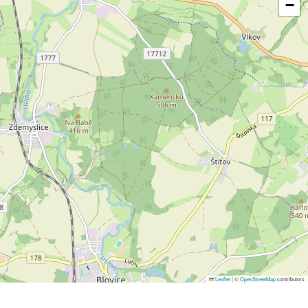
−
Leaflet
|
©
OpenStreetMap
contributors