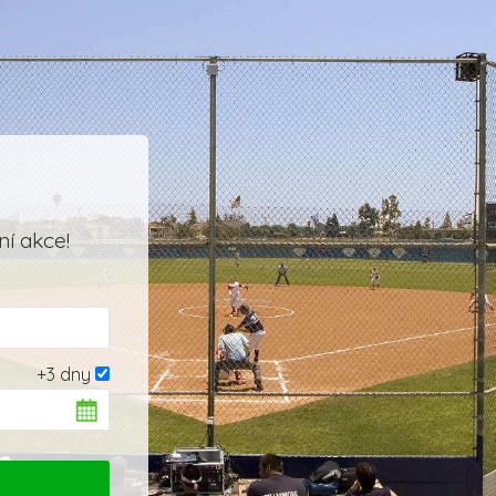
í akce!
+3 dny