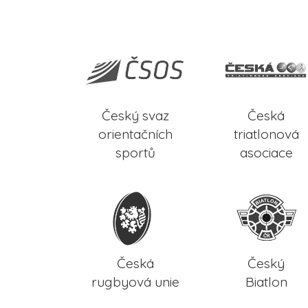
Český svaz
Česká
orientačních
triatlonová
sportů
asociace
Česká
Český
rugbyová unie
Biatlon