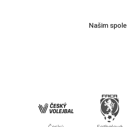
Našim společ
Český
Fotbalová