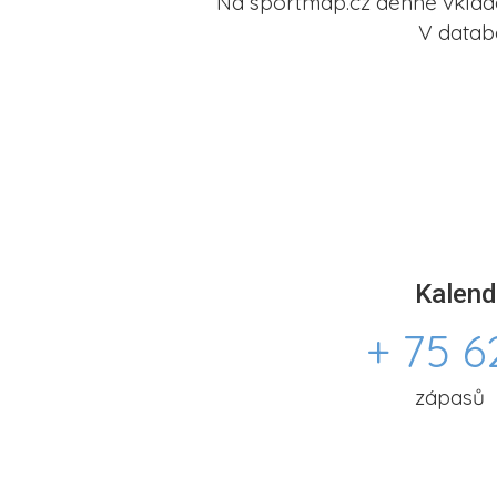
Na sportmap.cz denně vkládá
V datab
Kalend
+ 75 6
zápasů