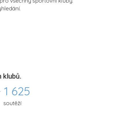
pro všechny sportovní kluby.
hledání.
 klubů.
 1 625
soutěží