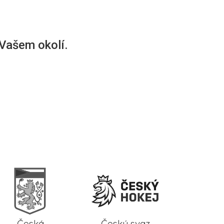
 Vašem okolí.
Česká
Český svaz